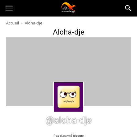
Australia-
Accueil
Aloha-dje
Aloha-dje
australie.com
@aloha-dje
Pas d’activité récente