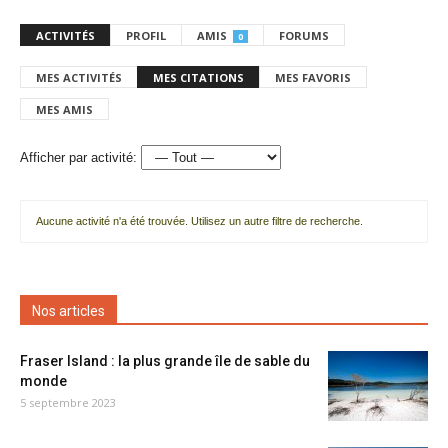
ACTIVITÉS
PROFIL
AMIS
FORUMS
0
MES ACTIVITÉS
MES CITATIONS
MES FAVORIS
MES AMIS
Afficher par activité:
Aucune activité n'a été trouvée. Utilisez un autre filtre de recherche.
Nos articles
Fraser Island : la plus grande île de sable du
monde
5 septembre 2023