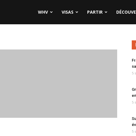
WHV
VISAS
PARTIR
DÉCOUVE
Fr
sa
5 
Gr
en
5 
Su
év
5 