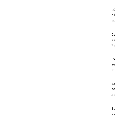
D’
d’
15
Ca
da
7 
L’
au
10
Ad
ac
3 
Su
de