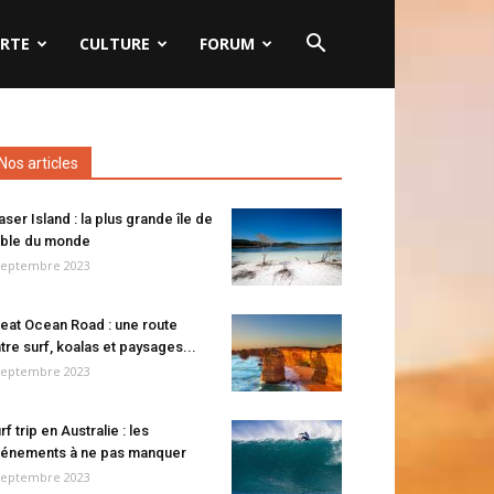
RTE
CULTURE
FORUM
Nos articles
aser Island : la plus grande île de
ble du monde
septembre 2023
eat Ocean Road : une route
tre surf, koalas et paysages...
septembre 2023
rf trip en Australie : les
énements à ne pas manquer
septembre 2023