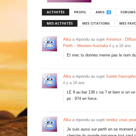
ACTIVITÉS
PROFIL
AMIS
FORUMS
0
MES ACTIVITÉS
MES CITATIONS
MES FAV
Alka
a répondu au sujet
Annonce : Diffus
Perth – Western Australia
il y a 18 ans
Et mec tu donnes meme pas le nom du 
Alka
a répondu au sujet
Soirée francopho
il y a 19 ans
LE 9 au bar 138 c sa ? et bien si on ve
ps : 974 en force..
Alka
a répondu au sujet
rendez vous pour
Je suis aussi sur perth en se moment je
cherche du monde parceque tout seul c