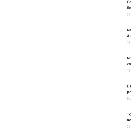
Gr
îl
26
Na
Au
19
Nu
vo
12
De
po
5 
To
no
21