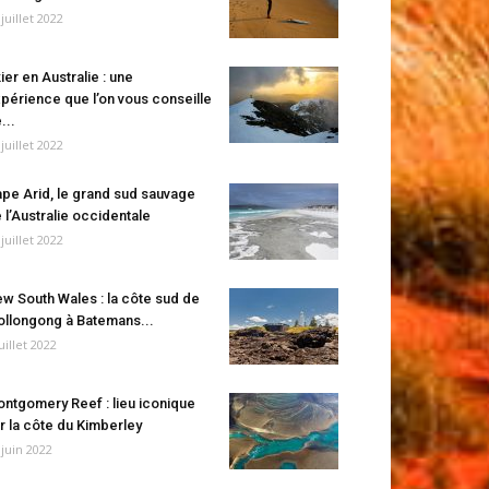
 juillet 2022
ier en Australie : une
périence que l’on vous conseille
...
 juillet 2022
pe Arid, le grand sud sauvage
 l’Australie occidentale
 juillet 2022
w South Wales : la côte sud de
llongong à Batemans...
juillet 2022
ntgomery Reef : lieu iconique
r la côte du Kimberley
 juin 2022