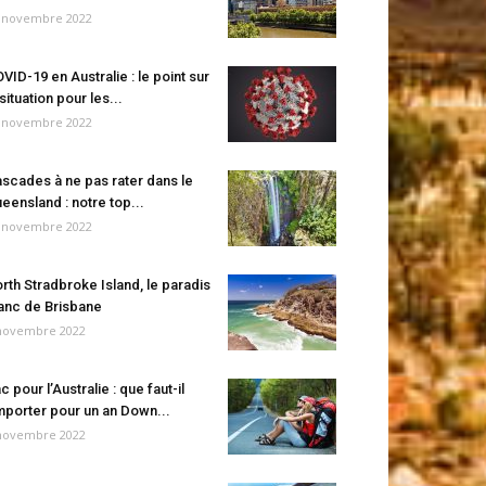
 novembre 2022
VID-19 en Australie : le point sur
 situation pour les...
 novembre 2022
scades à ne pas rater dans le
eensland : notre top...
 novembre 2022
rth Stradbroke Island, le paradis
anc de Brisbane
novembre 2022
c pour l’Australie : que faut-il
porter pour un an Down...
novembre 2022