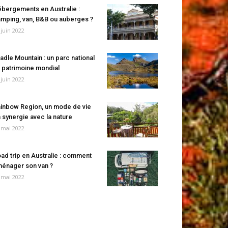
bergements en Australie :
mping, van, B&B ou auberges ?
 juin 2022
adle Mountain : un parc national
 patrimoine mondial
 juin 2022
inbow Region, un mode de vie
 synergie avec la nature
 mai 2022
ad trip en Australie : comment
énager son van ?
 mai 2022