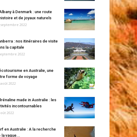
Albany à Denmark : une route
histoire et de joyaux naturels
 septembre 2022
nberra : nos itinéraires de visite
ns la capitale
septembre 2022
écotourisme en Australie, une
tre forme de voyage
 août 2022
rénaline made in Australie : les
tivités incontournables
août 2022
rf en Australie : A la recherche
 la vague...