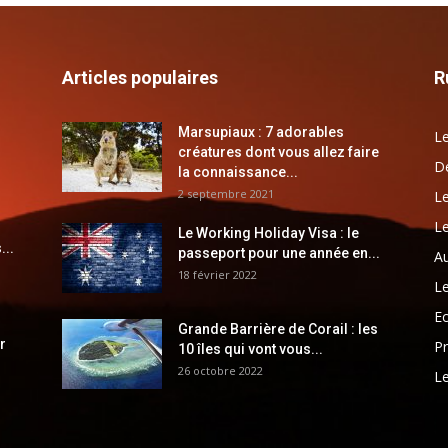
Articles populaires
R
Marsupiaux : 7 adorables
Le
créatures dont vous allez faire
Dé
la connaissance...
2 septembre 2021
Le
Le
Le Working Holiday Visa : le
...
passeport pour une année en...
Au
18 février 2022
Le
E
Grande Barrière de Corail : les
r
Pr
10 îles qui vont vous...
26 octobre 2022
Le