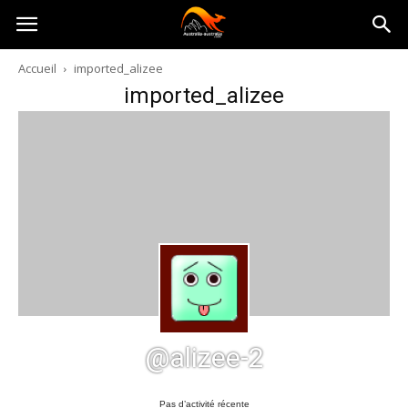
Australia-
Accueil
imported_alizee
imported_alizee
australie.com
@alizee-2
Pas d’activité récente