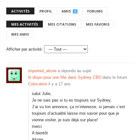
ACTIVITÉS
PROFIL
AMIS
FORUMS
0
MES ACTIVITÉS
MES CITATIONS
MES FAVORIS
MES AMIS
Afficher par activité:
imported_alizee
a répondu au sujet
lit dispo pour une fille dans Sydney CBD
dans le forum
Colocation
il y a 17 ans
salut Julie,
Je ne sais pas si tu es toujours sur Sydney,
J’ai vu ton annonce, ça m’interesse, si jamais c’est
toujours d’actualité laisse moi savoir pour que je
vienne visiter, je suis déjà sur place!
merci
A bientôt
Alizée