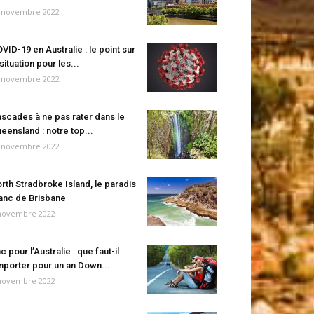
 novembre 2022
VID-19 en Australie : le point sur
 situation pour les...
 novembre 2022
scades à ne pas rater dans le
eensland : notre top...
 novembre 2022
rth Stradbroke Island, le paradis
anc de Brisbane
novembre 2022
c pour l’Australie : que faut-il
porter pour un an Down...
novembre 2022