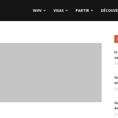
WHV
VISAS
PARTIR
DÉCOUVE
Fr
sa
5 
Gr
en
5 
Su
év
5 