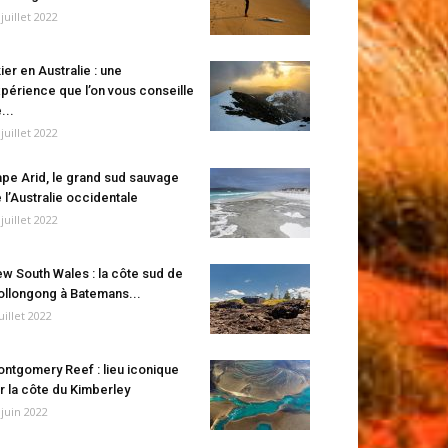
 juillet 2022
ier en Australie : une
périence que l’on vous conseille
...
 juillet 2022
pe Arid, le grand sud sauvage
 l’Australie occidentale
 juillet 2022
w South Wales : la côte sud de
llongong à Batemans...
juillet 2022
ntgomery Reef : lieu iconique
r la côte du Kimberley
 juin 2022