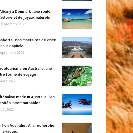
Albany à Denmark : une route
histoire et de joyaux naturels
 septembre 2022
nberra : nos itinéraires de visite
ns la capitale
septembre 2022
écotourisme en Australie, une
tre forme de voyage
 août 2022
rénaline made in Australie : les
tivités incontournables
août 2022
rf en Australie : A la recherche
 la vague...