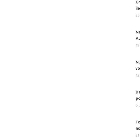
Gr
îl
26
Na
Au
19
Nu
vo
12
De
po
5 
To
no
21