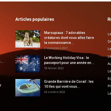
Articles populaires
R
Marsupiaux : 7 adorables
Le
créatures dont vous allez faire
Dé
la connaissance...
2 septembre 2021
Le
Le
Le Working Holiday Visa : le
...
passeport pour une année en...
Au
18 février 2022
Le
E
Grande Barrière de Corail : les
r
Pr
10 îles qui vont vous...
26 octobre 2022
Le