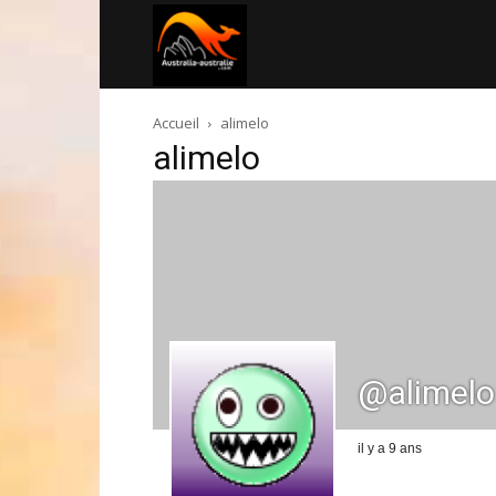
Australia-
Accueil
alimelo
australie.com
alimelo
@alimelo
il y a 9 ans