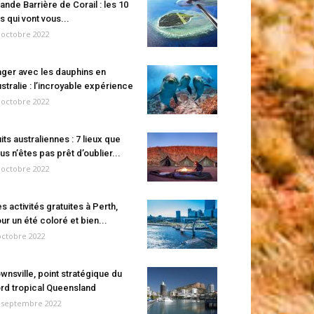
ande Barrière de Corail : les 10
es qui vont vous...
 octobre 2022
ger avec les dauphins en
stralie : l’incroyable expérience
 octobre 2022
its australiennes : 7 lieux que
us n’êtes pas prêt d’oublier...
 octobre 2022
s activités gratuites à Perth,
ur un été coloré et bien...
octobre 2022
wnsville, point stratégique du
rd tropical Queensland
 septembre 2022