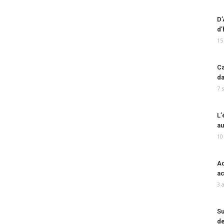
D’
d’
15
Ca
da
7 
L’
au
10
Ad
ac
3 
Su
de