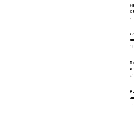
Hé
ca
21
Cr
au
16
Ra
en
24
Ro
am
17