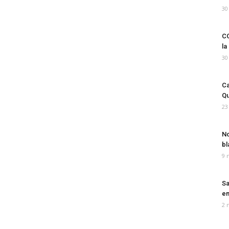
30
CO
la
30
Ca
Qu
23
No
bl
9 
Sa
em
2 