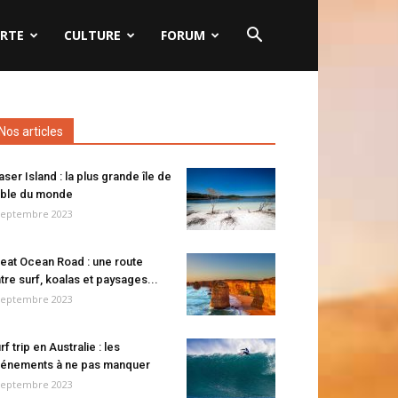
RTE
CULTURE
FORUM
Nos articles
aser Island : la plus grande île de
ble du monde
septembre 2023
eat Ocean Road : une route
tre surf, koalas et paysages...
septembre 2023
rf trip en Australie : les
énements à ne pas manquer
septembre 2023