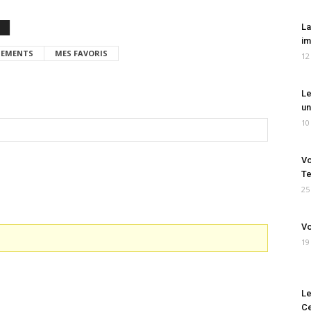
La
im
EMENTS
MES FAVORIS
12
Le
un
10
Vo
Te
25
Vo
19
Le
Ce