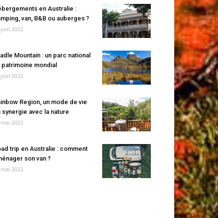
bergements en Australie :
mping, van, B&B ou auberges ?
 juin 2022
adle Mountain : un parc national
 patrimoine mondial
 juin 2022
inbow Region, un mode de vie
 synergie avec la nature
 mai 2022
ad trip en Australie : comment
énager son van ?
 mai 2022