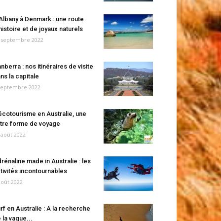
Albany à Denmark : une route
histoire et de joyaux naturels
 septembre 2022
nberra : nos itinéraires de visite
ns la capitale
septembre 2022
écotourisme en Australie, une
tre forme de voyage
 août 2022
rénaline made in Australie : les
tivités incontournables
août 2022
rf en Australie : A la recherche
 la vague...