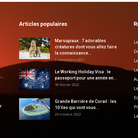
Articles populaires
R
Marsupiaux : 7 adorables
Le
créatures dont vous allez faire
Dé
la connaissance...
2 septembre 2021
Le
Le
Le Working Holiday Visa : le
...
passeport pour une année en...
Au
18 février 2022
Le
E
Grande Barrière de Corail : les
r
Pr
10 îles qui vont vous...
26 octobre 2022
Le