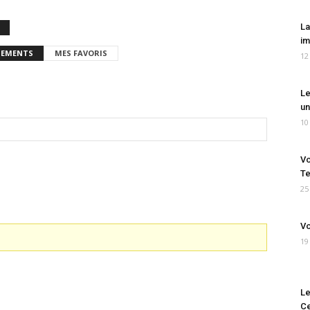
La
im
EMENTS
MES FAVORIS
12
Le
un
10
Vo
Te
25
Vo
19
Le
Ce