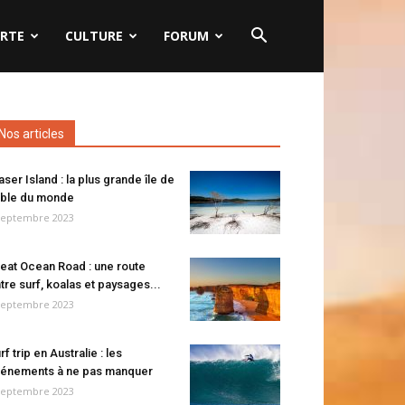
RTE
CULTURE
FORUM
Nos articles
aser Island : la plus grande île de
ble du monde
septembre 2023
eat Ocean Road : une route
tre surf, koalas et paysages...
septembre 2023
rf trip en Australie : les
énements à ne pas manquer
septembre 2023