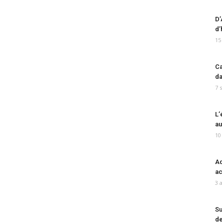
D’
d’
15
Ca
da
7 
L’
au
10
Ad
ac
3 
Su
de