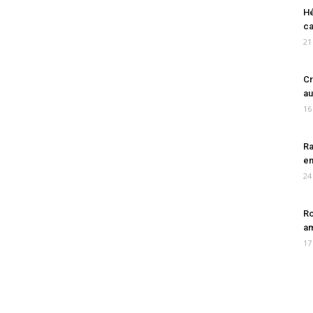
Hé
ca
21
Cr
au
16
Ra
en
24
Ro
am
17