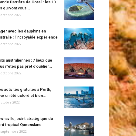
ande Barrière de Corail : les 10
es qui vont vous...
 octobre 2022
ger avec les dauphins en
stralie : l’incroyable expérience
 octobre 2022
its australiennes : 7 lieux que
us n’êtes pas prêt d’oublier...
 octobre 2022
s activités gratuites à Perth,
ur un été coloré et bien...
octobre 2022
wnsville, point stratégique du
rd tropical Queensland
 septembre 2022