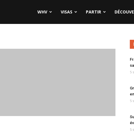
WHV
VISAS
PARTIR
DÉCOUVE
Fr
sa
5 
Gr
en
5 
Su
év
5 