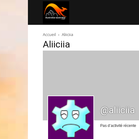
Australia-
Accueil
Aliiciia
australie.com
Aliiciia
@aliiciia
Pas d’activité récente