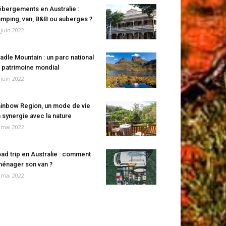
bergements en Australie :
mping, van, B&B ou auberges ?
 juin 2022
adle Mountain : un parc national
 patrimoine mondial
 juin 2022
inbow Region, un mode de vie
 synergie avec la nature
 mai 2022
ad trip en Australie : comment
énager son van ?
 mai 2022