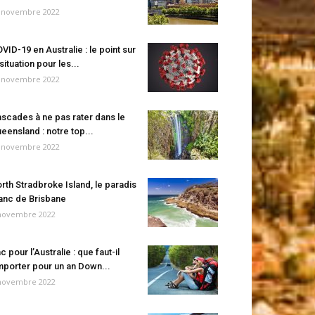
 novembre 2022
VID-19 en Australie : le point sur
 situation pour les...
 novembre 2022
scades à ne pas rater dans le
eensland : notre top...
 novembre 2022
rth Stradbroke Island, le paradis
anc de Brisbane
novembre 2022
c pour l’Australie : que faut-il
porter pour un an Down...
novembre 2022