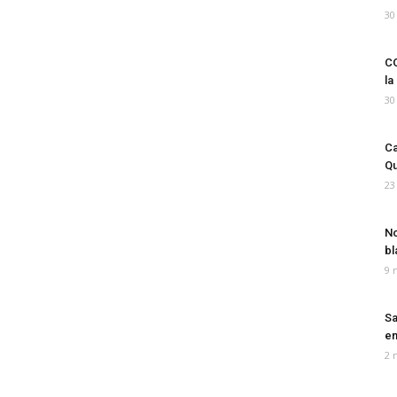
30
CO
la
30
Ca
Qu
23
No
bl
9 
Sa
em
2 