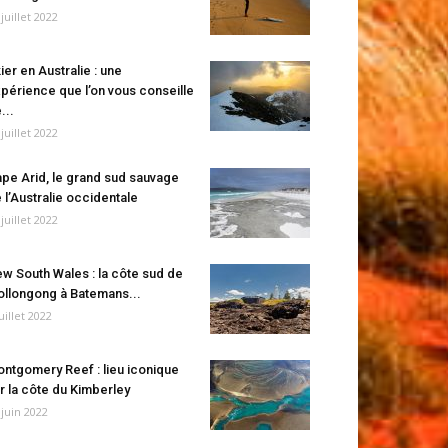
 juillet 2022
ier en Australie : une
périence que l’on vous conseille
...
 juillet 2022
pe Arid, le grand sud sauvage
 l’Australie occidentale
 juillet 2022
w South Wales : la côte sud de
llongong à Batemans...
juillet 2022
ntgomery Reef : lieu iconique
r la côte du Kimberley
 juin 2022