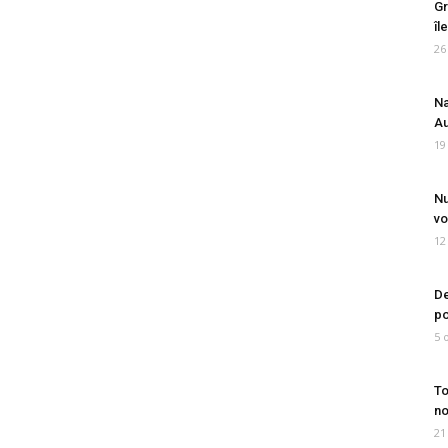
Gr
îl
26
Na
Au
19
Nu
vo
12
De
po
5 
To
no
21