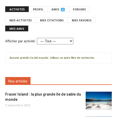
ACTIVITÉS
PROFIL
AMIS
FORUMS
0
MES ACTIVITÉS
MES CITATIONS
MES FAVORIS
MES AMIS
Afficher par activité:
Aucune activité n'a été trouvée. Utilisez un autre filtre de recherche.
Nos articles
Fraser Island : la plus grande île de sable du
monde
5 septembre 2023