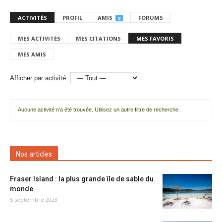
ACTIVITÉS
PROFIL
AMIS
FORUMS
0
MES ACTIVITÉS
MES CITATIONS
MES FAVORIS
MES AMIS
Afficher par activité:
Aucune activité n'a été trouvée. Utilisez un autre filtre de recherche.
Nos articles
Fraser Island : la plus grande île de sable du
monde
5 septembre 2023