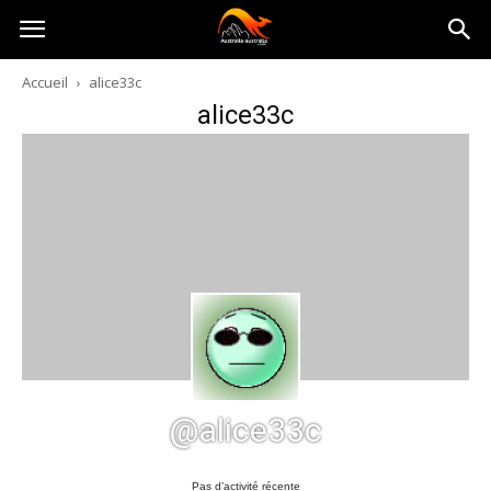
Australia-
Accueil
alice33c
alice33c
australie.com
@alice33c
Pas d’activité récente