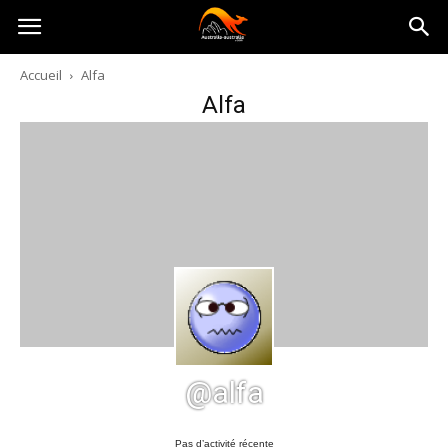
Australia-
Accueil
Alfa
Alfa
australie.com
@alfa
Pas d’activité récente