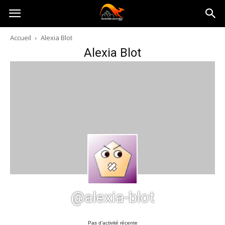
Australia-
Accueil
Alexia Blot
Alexia Blot
australie.com
@alexia-blot
Pas d’activité récente