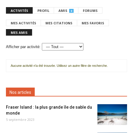
ACTIVITÉS
PROFIL
AMIS
FORUMS
0
MES ACTIVITÉS
MES CITATIONS
MES FAVORIS
MES AMIS
Afficher par activité:
Aucune activité n'a été trouvée. Utilisez un autre filtre de recherche.
Nos articles
Fraser Island : la plus grande île de sable du
monde
5 septembre 2023