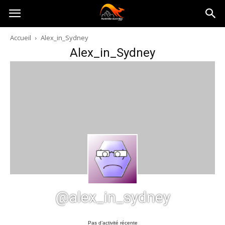
Australia-
Accueil
Alex_in_Sydney
Alex_in_Sydney
australie.com
@alex_in_sydney
Pas d’activité récente