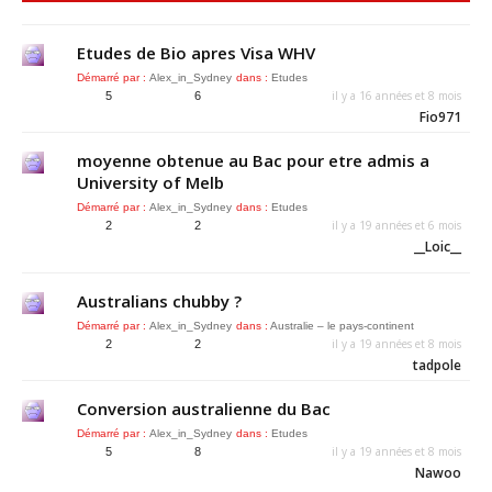
Etudes de Bio apres Visa WHV
Démarré par :
Alex_in_Sydney
dans :
Etudes
il y a 16 années et 8 mois
5
6
Fio971
moyenne obtenue au Bac pour etre admis a
University of Melb
Démarré par :
Alex_in_Sydney
dans :
Etudes
il y a 19 années et 6 mois
2
2
__Loic__
Australians chubby ?
Démarré par :
Alex_in_Sydney
dans :
Australie – le pays-continent
il y a 19 années et 8 mois
2
2
tadpole
Conversion australienne du Bac
Démarré par :
Alex_in_Sydney
dans :
Etudes
il y a 19 années et 8 mois
5
8
Nawoo