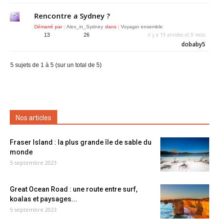
Rencontre a Sydney ?
Démarré par :
Alex_in_Sydney
dans :
Voyager ensemble
il y a 19 années et 9 mois
13
26
dobaby5
5 sujets de 1 à 5 (sur un total de 5)
Nos articles
Fraser Island : la plus grande île de sable du
monde
5 septembre 2023
Great Ocean Road : une route entre surf,
koalas et paysages...
5 septembre 2023