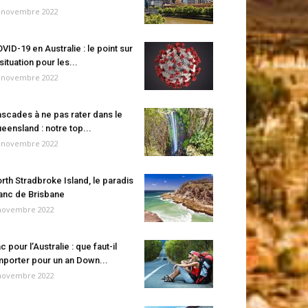
 novembre 2022
VID-19 en Australie : le point sur
 situation pour les...
 novembre 2022
scades à ne pas rater dans le
eensland : notre top...
 novembre 2022
rth Stradbroke Island, le paradis
anc de Brisbane
novembre 2022
c pour l’Australie : que faut-il
porter pour un an Down...
novembre 2022