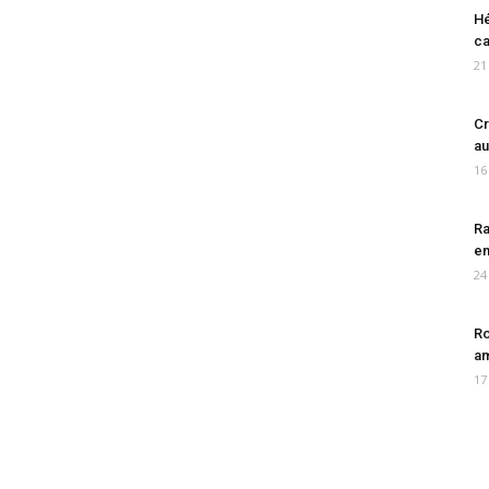
Hé
ca
21
Cr
au
16
Ra
en
24
Ro
am
17