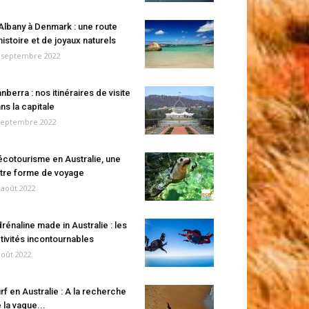
Albany à Denmark : une route
histoire et de joyaux naturels
 septembre 2022
nberra : nos itinéraires de visite
ns la capitale
septembre 2022
écotourisme en Australie, une
tre forme de voyage
 août 2022
rénaline made in Australie : les
tivités incontournables
août 2022
rf en Australie : A la recherche
 la vague...