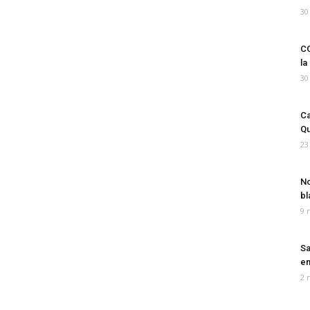
30
CO
la
30
Ca
Qu
23
No
bl
9 
Sa
em
2 