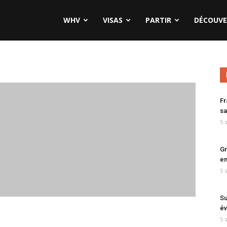
WHV
VISAS
PARTIR
DÉCOUVE
Fr
sa
5 
Gr
en
5 
Su
év
5 