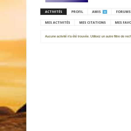
ACTIVITÉS
PROFIL
AMIS
FORUMS
0
MES ACTIVITÉS
MES CITATIONS
MES FAV
Aucune activité n'a été trouvée. Utilisez un autre filtre de re