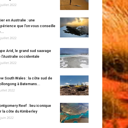
 juillet 2022
ier en Australie : une
périence que l’on vous conseille
...
 juillet 2022
pe Arid, le grand sud sauvage
 l’Australie occidentale
 juillet 2022
w South Wales : la côte sud de
llongong à Batemans...
juillet 2022
ntgomery Reef : lieu iconique
r la côte du Kimberley
 juin 2022