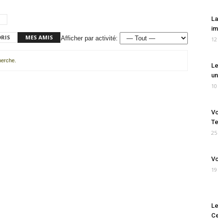
La
im
ORIS
MES AMIS
Afficher par activité:
12
cherche.
Le
un
10
Vo
Te
25
Vo
19
Le
Ce