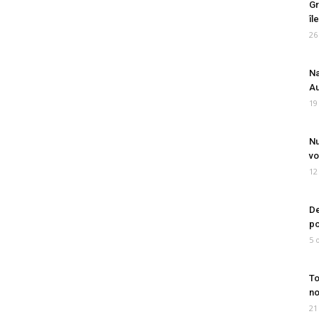
Gr
îl
26
Na
Au
19
Nu
vo
12
De
po
5 
To
no
21