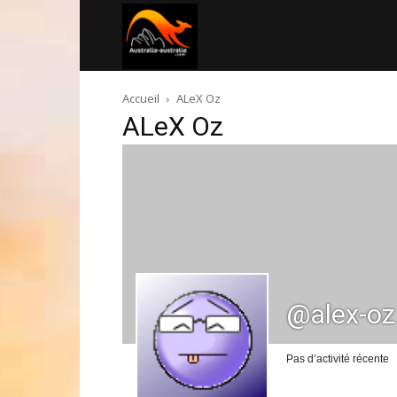
Australia-
Accueil
ALeX Oz
australie.com
ALeX Oz
@alex-oz
Pas d’activité récente