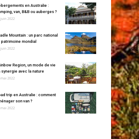
bergements en Australie :
mping, van, B&B ou auberges ?
 juin 2022
adle Mountain : un parc national
 patrimoine mondial
 juin 2022
inbow Region, un mode de vie
 synergie avec la nature
 mai 2022
ad trip en Australie : comment
énager son van ?
 mai 2022