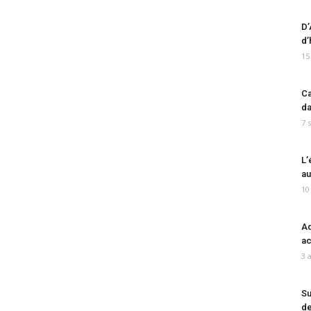
D’
d’
15
Ca
da
7 
L’
au
10
Ad
ac
3 
Su
de