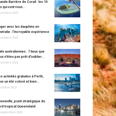
ande Barrière de Corail : les 10
es qui vont vous...
 octobre 2022
ger avec les dauphins en
stralie : l’incroyable expérience
 octobre 2022
its australiennes : 7 lieux que
us n’êtes pas prêt d’oublier...
 octobre 2022
s activités gratuites à Perth,
ur un été coloré et bien...
octobre 2022
wnsville, point stratégique du
rd tropical Queensland
 septembre 2022