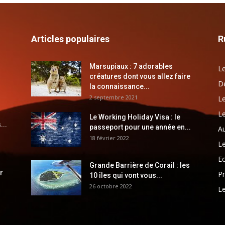
Articles populaires
R
Marsupiaux : 7 adorables
Le
créatures dont vous allez faire
Dé
la connaissance...
2 septembre 2021
Le
Le
Le Working Holiday Visa : le
...
passeport pour une année en...
Au
18 février 2022
Le
E
Grande Barrière de Corail : les
r
Pr
10 îles qui vont vous...
26 octobre 2022
Le