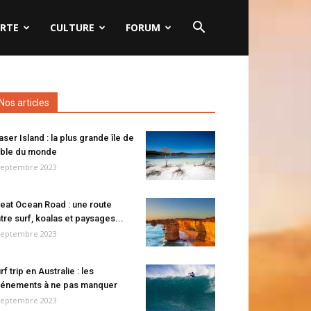
RTE
CULTURE
FORUM
Nos articles
aser Island : la plus grande île de
ble du monde
septembre 2023
eat Ocean Road : une route
tre surf, koalas et paysages...
septembre 2023
rf trip en Australie : les
énements à ne pas manquer
septembre 2023