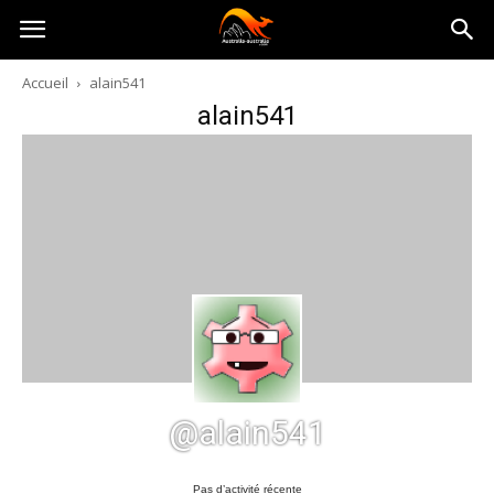
Australia-
Accueil
alain541
alain541
australie.com
@alain541
Pas d’activité récente