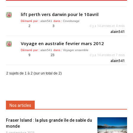
lift perth vers darwin pour le 10avril
Démarré par :
alain541
dans :
Covoiturage
il y a 14 années et 4 mois
2
3
alain541
Voyage en australie fevrier mars 2012
Démarré par :
alain541
dans :
Voyager ensemble
il y a 14 années et 7 mois
9
23
alain541
2 sujets de 1 à 2 (sur un total de 2)
Nos articles
Fraser Island : la plus grande île de sable du
monde
5 septembre 2023