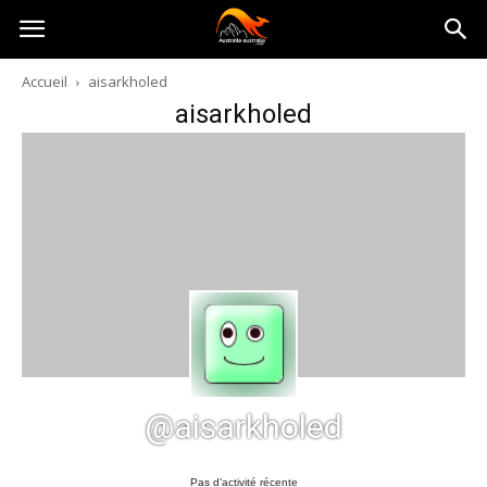
Australia-
Accueil
aisarkholed
aisarkholed
australie.com
@aisarkholed
Pas d’activité récente