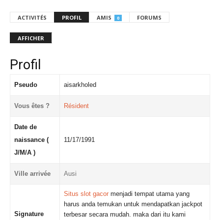
ACTIVITÉS
PROFIL
AMIS
FORUMS
0
AFFICHER
Profil
Pseudo
aisarkholed
Vous êtes ?
Résident
Date de
naissance (
11/17/1991
J/M/A )
Ville arrivée
Ausi
Situs slot gacor
menjadi tempat utama yang
harus anda temukan untuk mendapatkan jackpot
Signature
terbesar secara mudah. maka dari itu kami