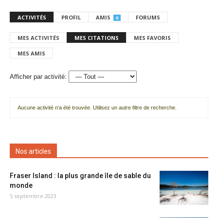
ACTIVITÉS
PROFIL
AMIS
FORUMS
0
MES ACTIVITÉS
MES CITATIONS
MES FAVORIS
MES AMIS
Afficher par activité:
Aucune activité n'a été trouvée. Utilisez un autre filtre de recherche.
Nos articles
Fraser Island : la plus grande île de sable du
monde
5 septembre 2023