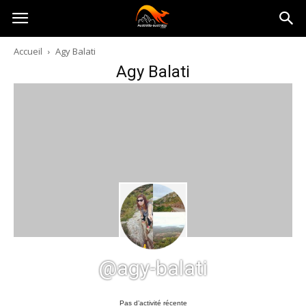
Australia-
Accueil
Agy Balati
Agy Balati
australie.com
@agy-balati
Pas d’activité récente