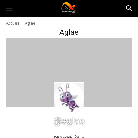
Australia-
Accueil
Aglae
Aglae
australie.com
@aglae
Pas d’activité récente