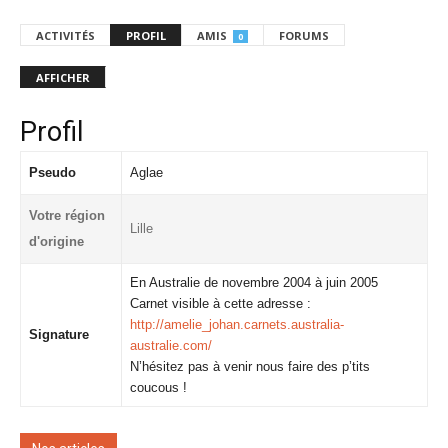
ACTIVITÉS
PROFIL
AMIS
FORUMS
0
AFFICHER
Profil
Pseudo
Aglae
Votre région
Lille
d'origine
En Australie de novembre 2004 à juin 2005
Carnet visible à cette adresse :
http://amelie_johan.carnets.australia-
Signature
australie.com/
N’hésitez pas à venir nous faire des p’tits
coucous !