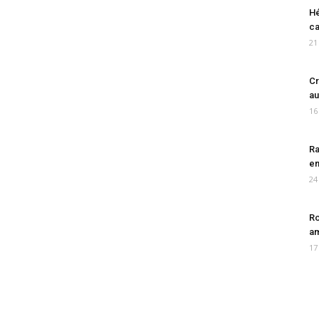
Hé
ca
21
Cr
au
16
Ra
en
24
Ro
am
17