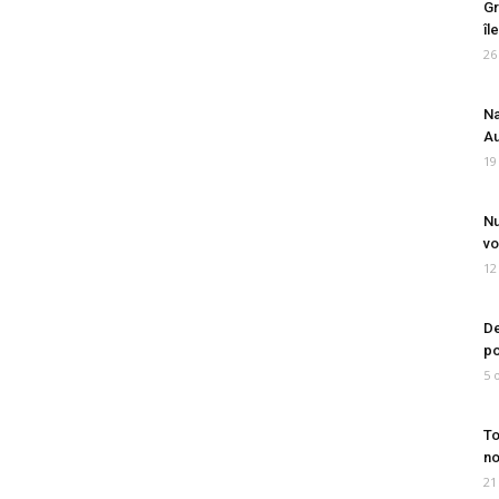
Gr
îl
26
Na
Au
19
Nu
vo
12
De
po
5 
To
no
21