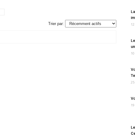
La
im
Trier par:
12
Le
un
10
Vo
Te
25
Vo
19
Le
Ce