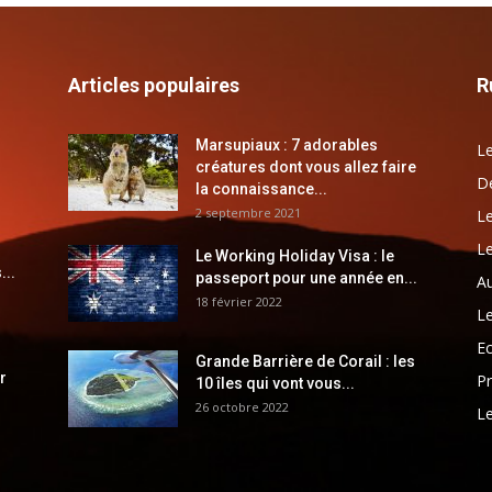
Articles populaires
R
Marsupiaux : 7 adorables
Le
créatures dont vous allez faire
Dé
la connaissance...
2 septembre 2021
Le
Le
Le Working Holiday Visa : le
...
passeport pour une année en...
Au
18 février 2022
Le
E
Grande Barrière de Corail : les
r
Pr
10 îles qui vont vous...
26 octobre 2022
Le