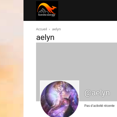
Australia-
Accueil
aelyn
australie.com
aelyn
@aelyn
Pas d’activité récente