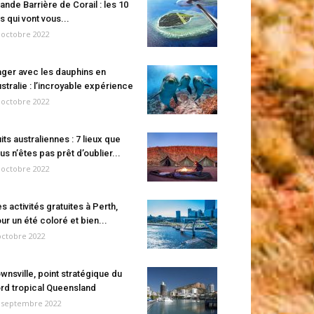
ande Barrière de Corail : les 10
es qui vont vous...
 octobre 2022
ger avec les dauphins en
stralie : l’incroyable expérience
 octobre 2022
its australiennes : 7 lieux que
us n’êtes pas prêt d’oublier...
 octobre 2022
s activités gratuites à Perth,
ur un été coloré et bien...
octobre 2022
wnsville, point stratégique du
rd tropical Queensland
 septembre 2022