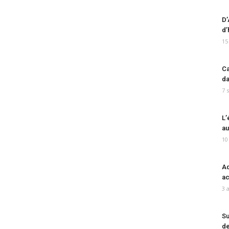
D’
d’
15
Ca
da
7 
L’
au
10
Ad
ac
3 
Su
de