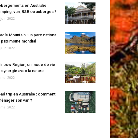
bergements en Australie :
mping, van, B&B ou auberges ?
 juin 2022
adle Mountain : un parc national
 patrimoine mondial
 juin 2022
inbow Region, un mode de vie
 synergie avec la nature
 mai 2022
ad trip en Australie : comment
énager son van ?
 mai 2022