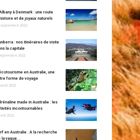
Albany à Denmark : une route
histoire et de joyaux naturels
 septembre 2022
nberra : nos itinéraires de visite
ns la capitale
septembre 2022
écotourisme en Australie, une
tre forme de voyage
 août 2022
rénaline made in Australie : les
tivités incontournables
août 2022
rf en Australie : A la recherche
 la vague...