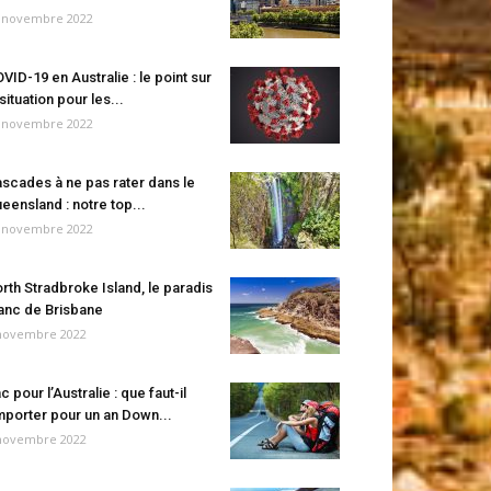
 novembre 2022
VID-19 en Australie : le point sur
 situation pour les...
 novembre 2022
scades à ne pas rater dans le
eensland : notre top...
 novembre 2022
rth Stradbroke Island, le paradis
anc de Brisbane
novembre 2022
c pour l’Australie : que faut-il
porter pour un an Down...
novembre 2022