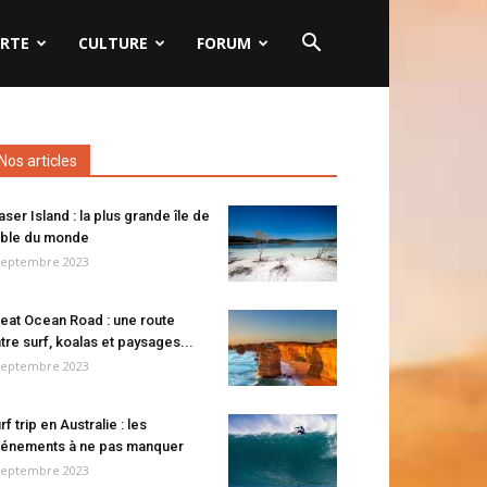
RTE
CULTURE
FORUM
Nos articles
aser Island : la plus grande île de
ble du monde
septembre 2023
eat Ocean Road : une route
tre surf, koalas et paysages...
septembre 2023
rf trip en Australie : les
énements à ne pas manquer
septembre 2023