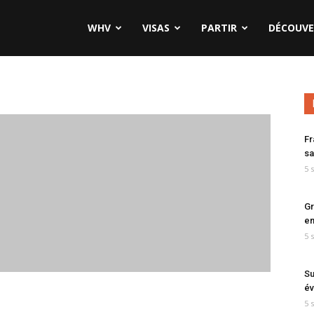
WHV
VISAS
PARTIR
DÉCOUVE
Fr
sa
5 
Gr
en
5 
Su
év
5 