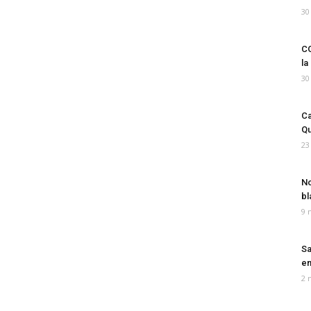
30
CO
la
30
Ca
Qu
23
No
bl
9 
Sa
em
2 