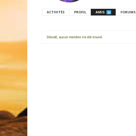
ACTIVITÉS
PROFIL
AMIS
FORUMS
0
Désolé, aucun membre n'a été trouvé.
Mes
amis