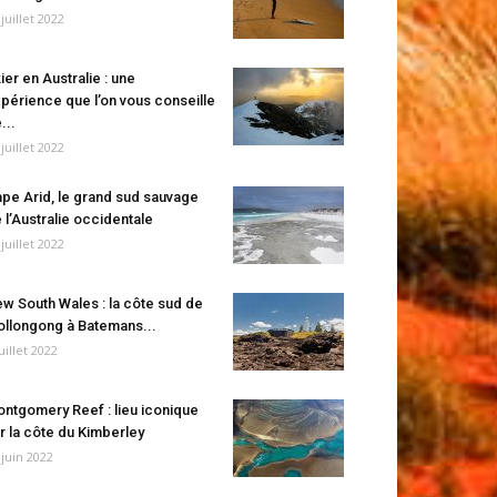
 juillet 2022
ier en Australie : une
périence que l’on vous conseille
...
 juillet 2022
pe Arid, le grand sud sauvage
 l’Australie occidentale
 juillet 2022
w South Wales : la côte sud de
llongong à Batemans...
juillet 2022
ntgomery Reef : lieu iconique
r la côte du Kimberley
 juin 2022