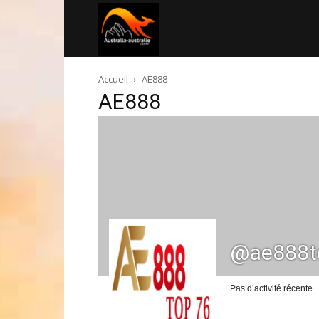
Australia-
Accueil
AE888
australie.com
AE888
@ae888t
Pas d’activité récente