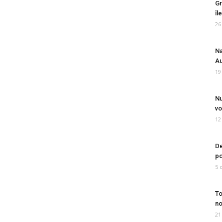
Gr
îl
26
Na
Au
19
Nu
vo
12
De
po
5 
To
no
21