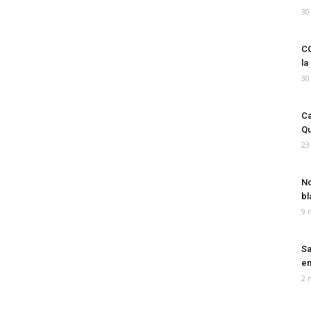
30
CO
la
30
Ca
Qu
23
No
bl
9 
Sa
em
2 