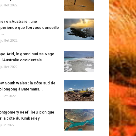
 juillet 2022
ier en Australie : une
périence que l’on vous conseille
...
 juillet 2022
pe Arid, le grand sud sauvage
 l’Australie occidentale
 juillet 2022
w South Wales : la côte sud de
llongong à Batemans...
juillet 2022
ntgomery Reef : lieu iconique
r la côte du Kimberley
 juin 2022