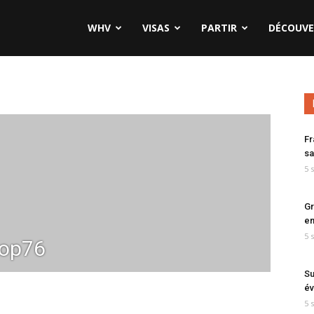
WHV
VISAS
PARTIR
DÉCOUVE
Fr
sa
5 
Gr
en
5 
op76
Su
év
5 