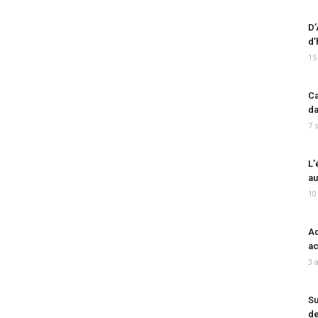
D’
d’
15
Ca
da
7 
L’
au
10
Ad
ac
3 
Su
de