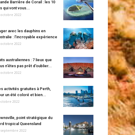
ande Barrière de Corail : les 10
es qui vont vous...
 octobre 2022
ger avec les dauphins en
stralie : l’incroyable expérience
 octobre 2022
its australiennes : 7 lieux que
us n’êtes pas prêt d’oublier...
 octobre 2022
s activités gratuites à Perth,
ur un été coloré et bien...
octobre 2022
wnsville, point stratégique du
rd tropical Queensland
 septembre 2022