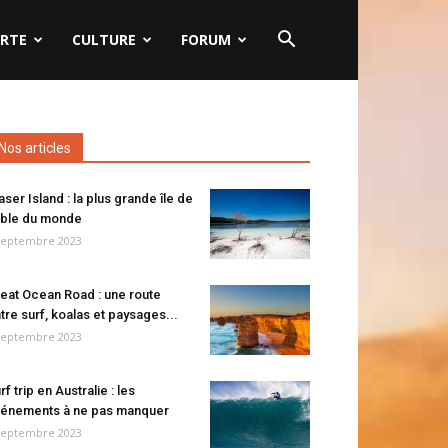
RTE
CULTURE
FORUM
Nos articles
aser Island : la plus grande île de
ble du monde
septembre 2023
eat Ocean Road : une route
tre surf, koalas et paysages...
septembre 2023
rf trip en Australie : les
énements à ne pas manquer
septembre 2023