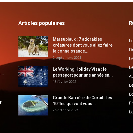
Articles populaires
R
Marsupiaux : 7 adorables
Le
créatures dont vous allez faire
Dé
la connaissance...
2 septembre 2021
Le
Le
Le Working Holiday Visa : le
...
passeport pour une année en...
Au
18 février 2022
Le
E
Grande Barrière de Corail : les
r
Pr
10 îles qui vont vous...
26 octobre 2022
Le