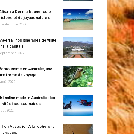
Albany à Denmark : une route
histoire et de joyaux naturels
 septembre 2022
nberra : nos itinéraires de visite
ns la capitale
septembre 2022
écotourisme en Australie, une
tre forme de voyage
 août 2022
rénaline made in Australie : les
tivités incontournables
août 2022
rf en Australie : A la recherche
 la vague...