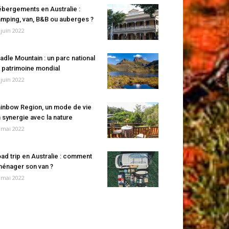
bergements en Australie :
mping, van, B&B ou auberges ?
 juin 2022
adle Mountain : un parc national
 patrimoine mondial
 juin 2022
inbow Region, un mode de vie
 synergie avec la nature
 mai 2022
ad trip en Australie : comment
énager son van ?
 mai 2022