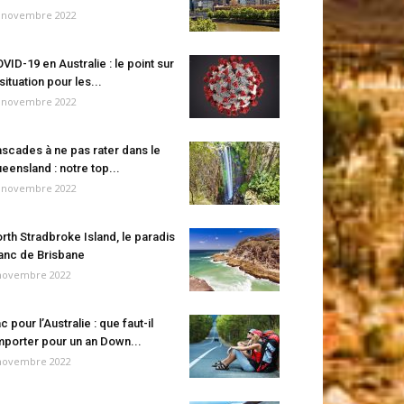
 novembre 2022
VID-19 en Australie : le point sur
 situation pour les...
 novembre 2022
scades à ne pas rater dans le
eensland : notre top...
 novembre 2022
rth Stradbroke Island, le paradis
anc de Brisbane
novembre 2022
c pour l’Australie : que faut-il
porter pour un an Down...
novembre 2022