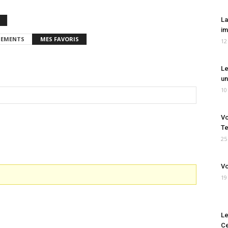
La
im
EMENTS
MES FAVORIS
12
Le
un
10
Vo
Te
25
Vo
19
Le
Ce