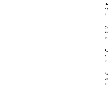
Hé
ca
21
Cr
au
16
Ra
en
24
Ro
am
17