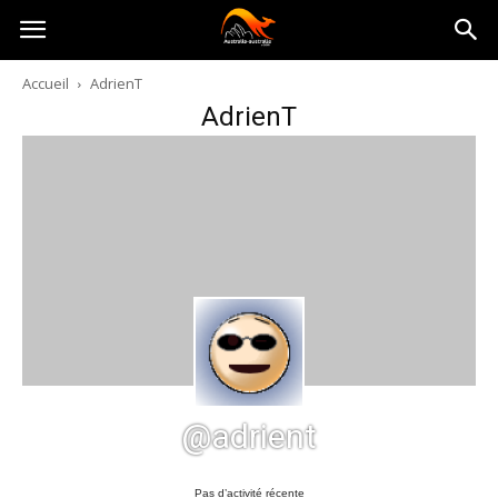
Australia-
Accueil
AdrienT
AdrienT
australie.com
@adrient
Pas d’activité récente