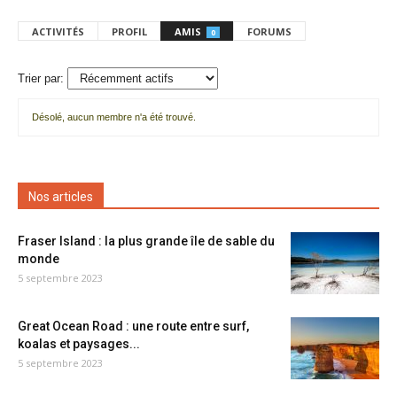
ACTIVITÉS
PROFIL
AMIS
FORUMS
0
Trier par:
Désolé, aucun membre n'a été trouvé.
Mes
amis
Nos articles
Fraser Island : la plus grande île de sable du
monde
5 septembre 2023
Great Ocean Road : une route entre surf,
koalas et paysages...
5 septembre 2023