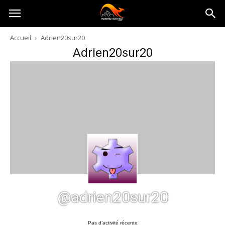
Australia-
Accueil
Adrien20sur20
Adrien20sur20
australie.com
@adrien20sur20
Pas d’activité récente