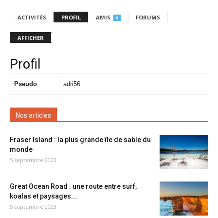
ACTIVITÉS
PROFIL
AMIS
FORUMS
0
AFFICHER
Profil
Pseudo
adri56
Nos articles
Fraser Island : la plus grande île de sable du
monde
5 septembre 2023
Great Ocean Road : une route entre surf,
koalas et paysages...
5 septembre 2023