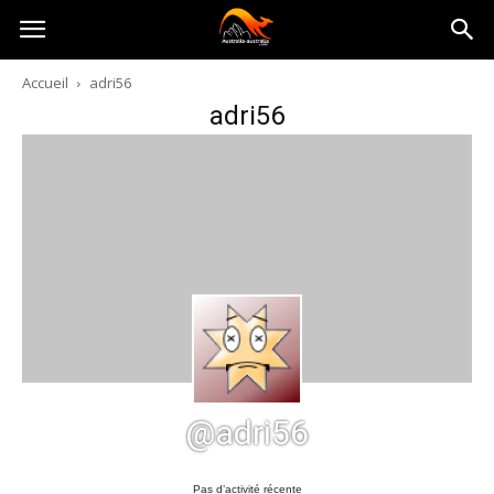
Australia-
Accueil
adri56
adri56
australie.com
@adri56
Pas d’activité récente