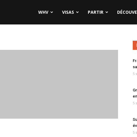
WHV
VISAS
PARTIR
DÉCOUVE
Fr
sa
5 
Gr
en
5 
Su
év
5 