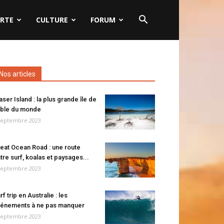
RTE
CULTURE
FORUM
Nos articles
aser Island : la plus grande île de
ble du monde
septembre 2023
eat Ocean Road : une route
tre surf, koalas et paysages...
septembre 2023
rf trip en Australie : les
énements à ne pas manquer
septembre 2023