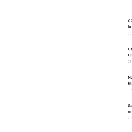
30
CO
la
30
Ca
Qu
23
No
bl
9 
Sa
em
2 