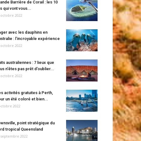
ande Barrière de Corail : les 10
es qui vont vous...
 octobre 2022
ger avec les dauphins en
stralie : l’incroyable expérience
 octobre 2022
its australiennes : 7 lieux que
us n’êtes pas prêt d’oublier...
 octobre 2022
s activités gratuites à Perth,
ur un été coloré et bien...
octobre 2022
wnsville, point stratégique du
rd tropical Queensland
 septembre 2022