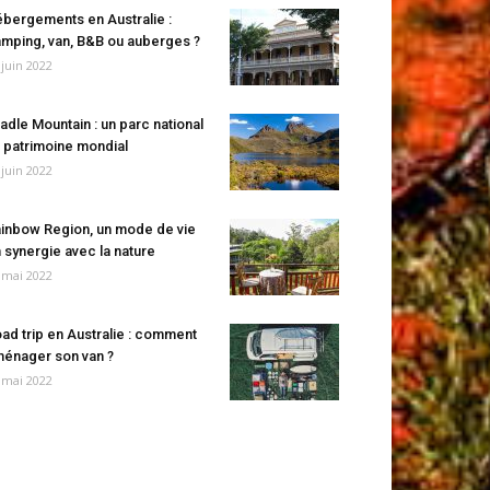
bergements en Australie :
mping, van, B&B ou auberges ?
 juin 2022
adle Mountain : un parc national
 patrimoine mondial
 juin 2022
inbow Region, un mode de vie
 synergie avec la nature
 mai 2022
ad trip en Australie : comment
énager son van ?
 mai 2022