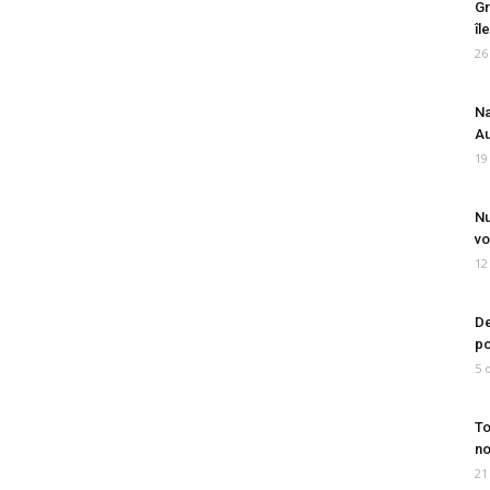
Gr
îl
26
Na
Au
19
Nu
vo
12
De
po
5 
To
no
21