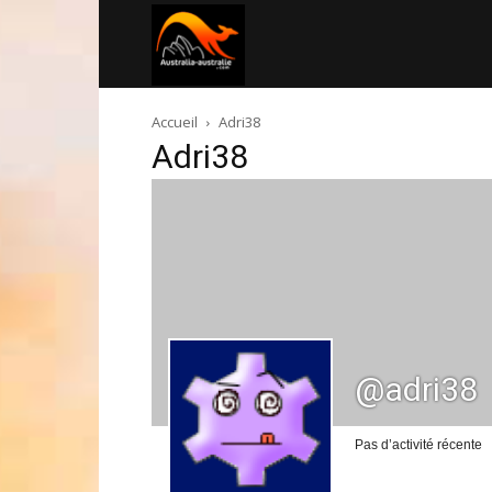
Australia-
Accueil
Adri38
australie.com
Adri38
@adri38
Pas d’activité récente