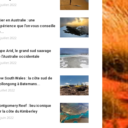
 juillet 2022
ier en Australie : une
périence que l’on vous conseille
...
 juillet 2022
pe Arid, le grand sud sauvage
 l’Australie occidentale
 juillet 2022
w South Wales : la côte sud de
llongong à Batemans...
juillet 2022
ntgomery Reef : lieu iconique
r la côte du Kimberley
 juin 2022