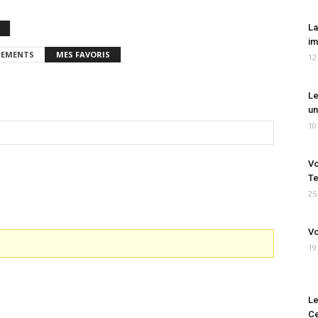
La
im
EMENTS
MES FAVORIS
12
Le
un
10
Vo
Te
25
Vo
19
Le
Ce