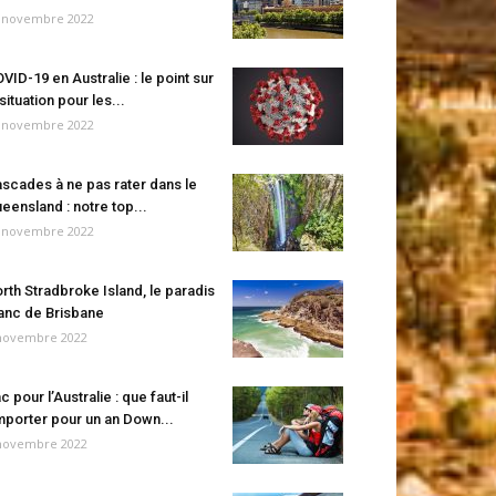
 novembre 2022
VID-19 en Australie : le point sur
 situation pour les...
 novembre 2022
scades à ne pas rater dans le
eensland : notre top...
 novembre 2022
rth Stradbroke Island, le paradis
anc de Brisbane
novembre 2022
c pour l’Australie : que faut-il
porter pour un an Down...
novembre 2022