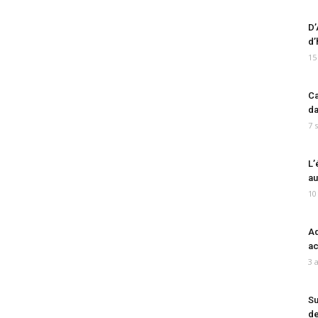
D’
d’
15
Ca
da
7 
L’
au
10
Ad
ac
3 
Su
de