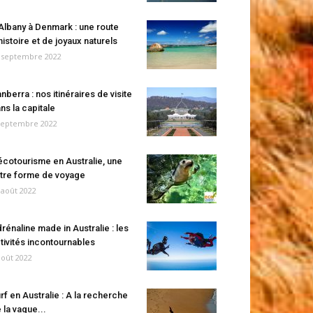
Albany à Denmark : une route
histoire et de joyaux naturels
 septembre 2022
nberra : nos itinéraires de visite
ns la capitale
septembre 2022
écotourisme en Australie, une
tre forme de voyage
 août 2022
rénaline made in Australie : les
tivités incontournables
août 2022
rf en Australie : A la recherche
 la vague...