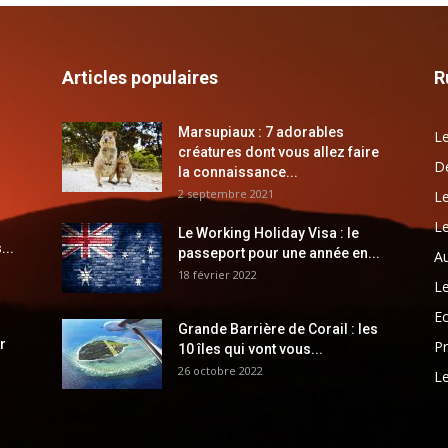
Articles populaires
R
Marsupiaux : 7 adorables
Le
créatures dont vous allez faire
Dé
la connaissance...
2 septembre 2021
Le
Le
Le Working Holiday Visa : le
...
passeport pour une année en...
Au
18 février 2022
Le
E
Grande Barrière de Corail : les
r
Pr
10 îles qui vont vous...
26 octobre 2022
Le