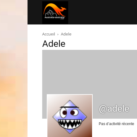
Australia-
Accueil
Adele
australie.com
Adele
@adele
Pas d’activité récente