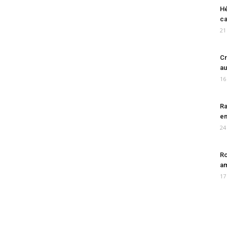
Hé
ca
21
Cr
au
16
Ra
en
24
Ro
am
17