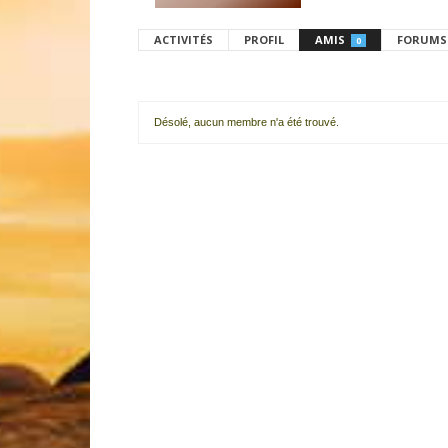
ACTIVITÉS
PROFIL
AMIS
FORUMS
0
Désolé, aucun membre n'a été trouvé.
Mes
amis