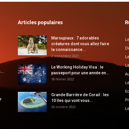
Articles populaires
R
Marsupiaux : 7 adorables
Le
créatures dont vous allez faire
Dé
la connaissance...
2 septembre 2021
Le
Le
Le Working Holiday Visa : le
...
passeport pour une année en...
Au
18 février 2022
Le
E
Grande Barrière de Corail : les
r
Pr
10 îles qui vont vous...
26 octobre 2022
Le