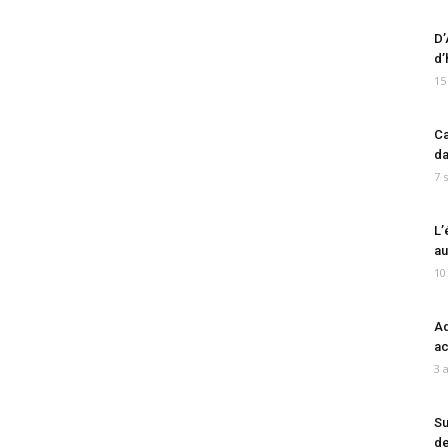
D’
d’
15
Ca
da
7 
L’
au
10
Ad
ac
3 
Su
de