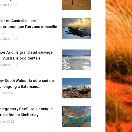
 juillet 2022
ier en Australie : une
périence que l’on vous conseille
...
 juillet 2022
pe Arid, le grand sud sauvage
 l’Australie occidentale
 juillet 2022
w South Wales : la côte sud de
llongong à Batemans...
juillet 2022
ntgomery Reef : lieu iconique
r la côte du Kimberley
 juin 2022