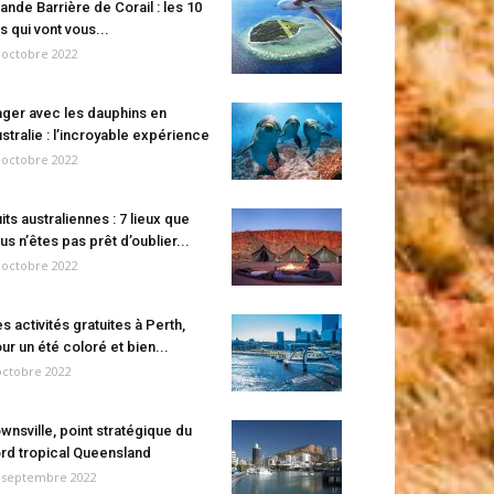
ande Barrière de Corail : les 10
es qui vont vous...
 octobre 2022
ger avec les dauphins en
stralie : l’incroyable expérience
 octobre 2022
its australiennes : 7 lieux que
us n’êtes pas prêt d’oublier...
 octobre 2022
s activités gratuites à Perth,
ur un été coloré et bien...
octobre 2022
wnsville, point stratégique du
rd tropical Queensland
 septembre 2022