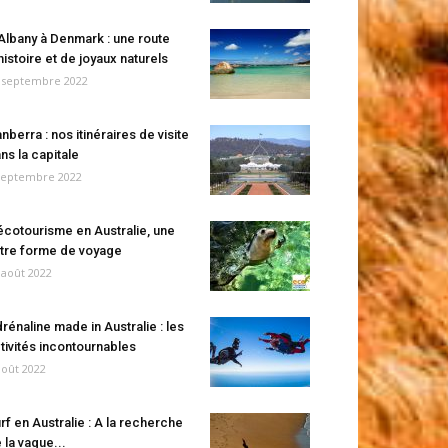
Albany à Denmark : une route
histoire et de joyaux naturels
 septembre 2022
nberra : nos itinéraires de visite
ns la capitale
septembre 2022
écotourisme en Australie, une
tre forme de voyage
 août 2022
rénaline made in Australie : les
tivités incontournables
août 2022
rf en Australie : A la recherche
 la vague...