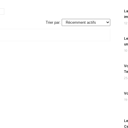
La
im
Trier par:
12
Le
un
10
Vo
Te
25
Vo
19
Le
Ce