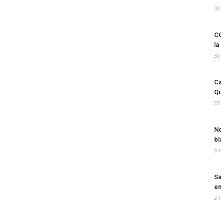
30
CO
la
30
Ca
Qu
23
No
bl
9 
Sa
em
2 