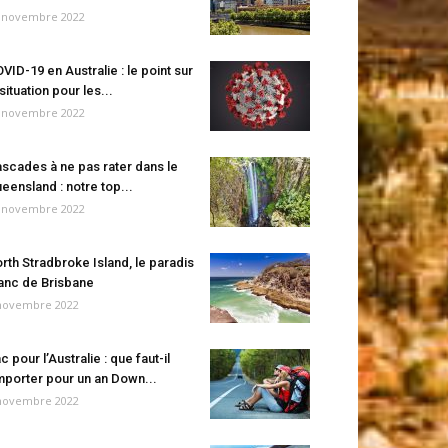
 novembre 2022
VID-19 en Australie : le point sur
 situation pour les...
 novembre 2022
scades à ne pas rater dans le
eensland : notre top...
 novembre 2022
rth Stradbroke Island, le paradis
anc de Brisbane
novembre 2022
c pour l’Australie : que faut-il
porter pour un an Down...
novembre 2022