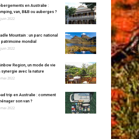
bergements en Australie :
mping, van, B&B ou auberges ?
 juin 2022
adle Mountain : un parc national
 patrimoine mondial
 juin 2022
inbow Region, un mode de vie
 synergie avec la nature
 mai 2022
ad trip en Australie : comment
énager son van ?
 mai 2022