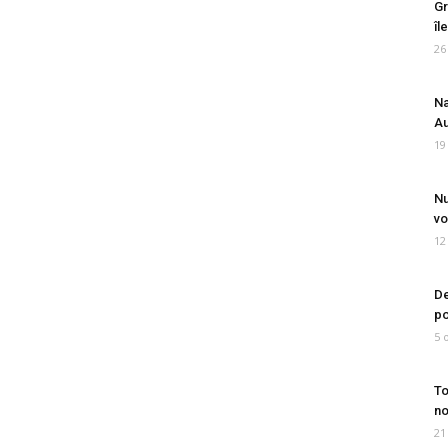
Gr
îl
26
Na
Au
19
Nu
vo
12
De
po
5 
To
no
21