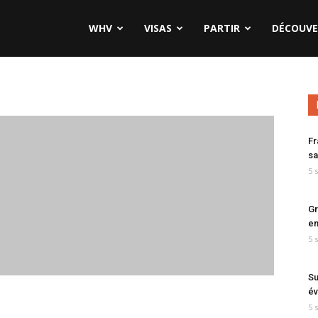
WHV
VISAS
PARTIR
DÉCOUVE
Fr
sa
5 
Gr
en
5 
Su
év
5 