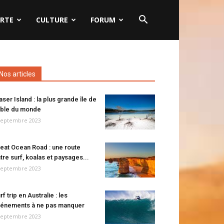
RTE
CULTURE
FORUM
Nos articles
aser Island : la plus grande île de
ble du monde
septembre 2023
eat Ocean Road : une route
tre surf, koalas et paysages...
septembre 2023
rf trip en Australie : les
énements à ne pas manquer
septembre 2023