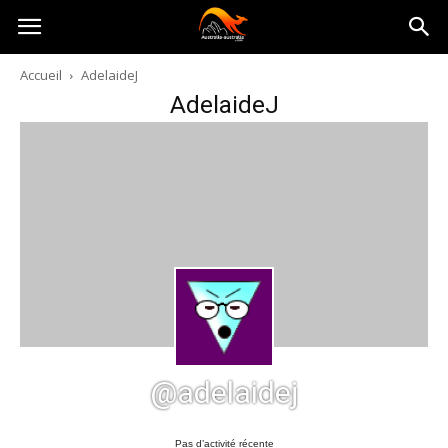
Australia-
Accueil
AdelaideJ
AdelaideJ
australie.com
@adelaidej
Pas d’activité récente