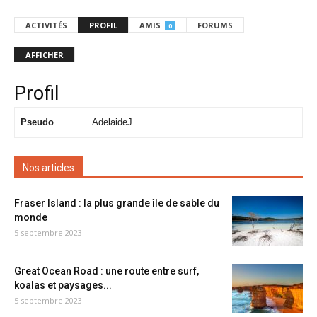
ACTIVITÉS
PROFIL
AMIS
FORUMS
0
AFFICHER
Profil
Pseudo
AdelaideJ
Nos articles
Fraser Island : la plus grande île de sable du
monde
5 septembre 2023
Great Ocean Road : une route entre surf,
koalas et paysages...
5 septembre 2023