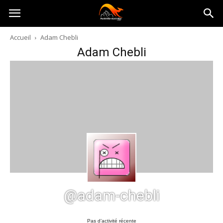
Australia-
Accueil
Adam Chebli
Adam Chebli
australie.com
@adam-chebli
Pas d’activité récente