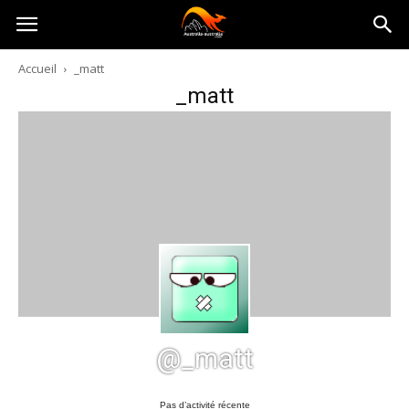
Australia-
Accueil
_matt
_matt
australie.com
@_matt
Pas d’activité récente