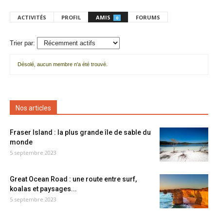
ACTIVITÉS
PROFIL
AMIS
FORUMS
0
Trier par:
Désolé, aucun membre n'a été trouvé.
Mes
amis
Nos articles
Fraser Island : la plus grande île de sable du
monde
5 septembre 2023
Great Ocean Road : une route entre surf,
koalas et paysages...
5 septembre 2023