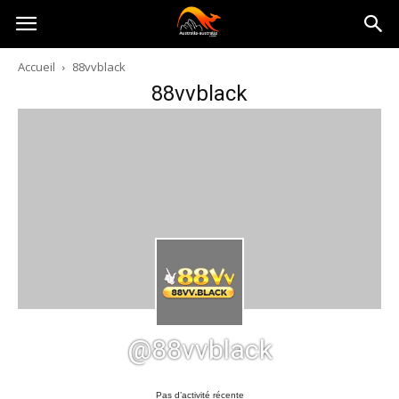
Australia-
Accueil
88vvblack
88vvblack
australie.com
@88vvblack
Pas d’activité récente