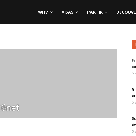
WHV
VISAS
PARTIR
DÉCOUVE
Fr
sa
5 
Gr
en
5 
t6net
Su
év
5 