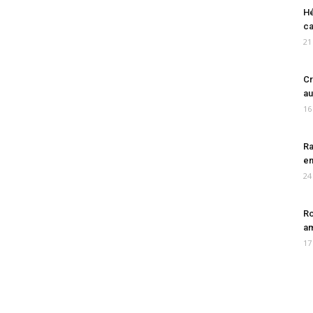
Hé
ca
21
Cr
au
16
Ra
en
24
Ro
am
17