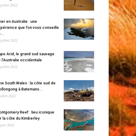
 juillet 2022
ier en Australie : une
périence que l’on vous conseille
...
 juillet 2022
pe Arid, le grand sud sauvage
 l’Australie occidentale
 juillet 2022
w South Wales : la côte sud de
llongong à Batemans...
juillet 2022
ntgomery Reef : lieu iconique
r la côte du Kimberley
 juin 2022