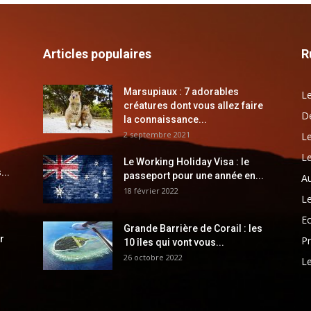
Articles populaires
R
Marsupiaux : 7 adorables
Le
créatures dont vous allez faire
Dé
la connaissance...
2 septembre 2021
Le
Le
Le Working Holiday Visa : le
...
passeport pour une année en...
Au
18 février 2022
Le
E
Grande Barrière de Corail : les
r
Pr
10 îles qui vont vous...
26 octobre 2022
Le