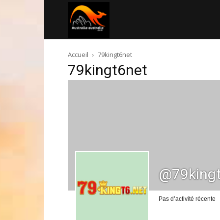
Australia-
Accueil
79kingt6net
australie.com
79kingt6net
@79king
Pas d’activité récente