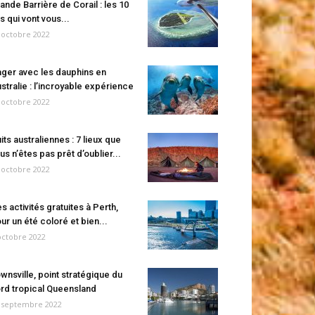
ande Barrière de Corail : les 10
es qui vont vous...
 octobre 2022
ger avec les dauphins en
stralie : l’incroyable expérience
 octobre 2022
its australiennes : 7 lieux que
us n’êtes pas prêt d’oublier...
 octobre 2022
s activités gratuites à Perth,
ur un été coloré et bien...
octobre 2022
wnsville, point stratégique du
rd tropical Queensland
 septembre 2022