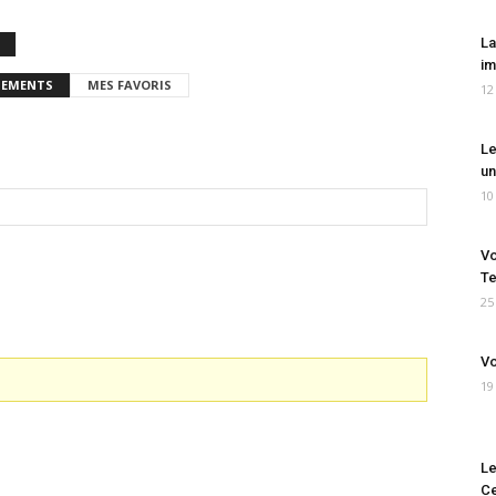
La
im
EMENTS
MES FAVORIS
12
Le
un
10
Vo
Te
25
Vo
19
Le
Ce