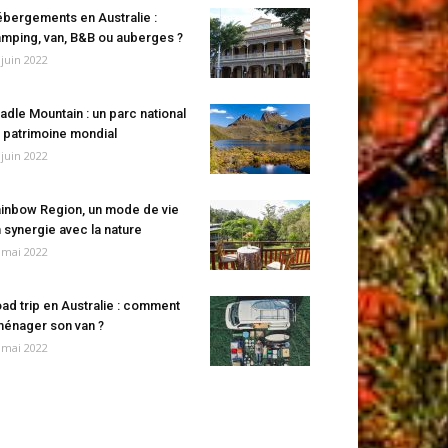
bergements en Australie :
mping, van, B&B ou auberges ?
 juin 2022
adle Mountain : un parc national
 patrimoine mondial
 juin 2022
inbow Region, un mode de vie
 synergie avec la nature
 mai 2022
ad trip en Australie : comment
énager son van ?
 mai 2022