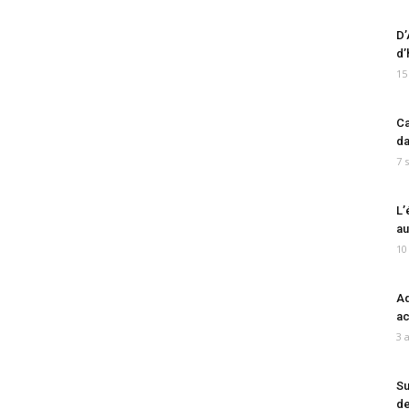
D’
d’
15
Ca
da
7 
L’
au
10
Ad
ac
3 
Su
de