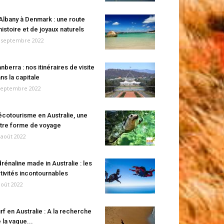
Albany à Denmark : une route
histoire et de joyaux naturels
 septembre 2022
nberra : nos itinéraires de visite
ns la capitale
septembre 2022
écotourisme en Australie, une
tre forme de voyage
 août 2022
rénaline made in Australie : les
tivités incontournables
août 2022
rf en Australie : A la recherche
 la vague...