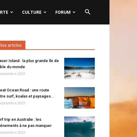
RTE
CULTURE
FORUM
Nos articles
aser Island : la plus grande île de
ble du monde
septembre 2023
eat Ocean Road : une route
tre surf, koalas et paysages...
septembre 2023
rf trip en Australie : les
énements à ne pas manquer
septembre 2023