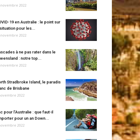
 novembre 2022
VID-19 en Australie : le point sur
 situation pour les...
 novembre 2022
scades à ne pas rater dans le
eensland : notre top...
 novembre 2022
rth Stradbroke Island, le paradis
anc de Brisbane
novembre 2022
c pour l’Australie : que faut-il
porter pour un an Down...
novembre 2022