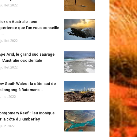
 juillet 2022
ier en Australie : une
périence que l’on vous conseille
...
 juillet 2022
pe Arid, le grand sud sauvage
 l’Australie occidentale
 juillet 2022
w South Wales : la côte sud de
llongong à Batemans...
juillet 2022
ntgomery Reef : lieu iconique
r la côte du Kimberley
 juin 2022