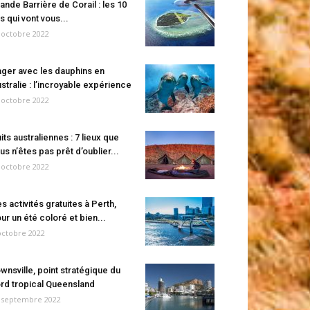
ande Barrière de Corail : les 10
es qui vont vous...
 octobre 2022
ger avec les dauphins en
stralie : l’incroyable expérience
 octobre 2022
its australiennes : 7 lieux que
us n’êtes pas prêt d’oublier...
 octobre 2022
s activités gratuites à Perth,
ur un été coloré et bien...
octobre 2022
wnsville, point stratégique du
rd tropical Queensland
 septembre 2022