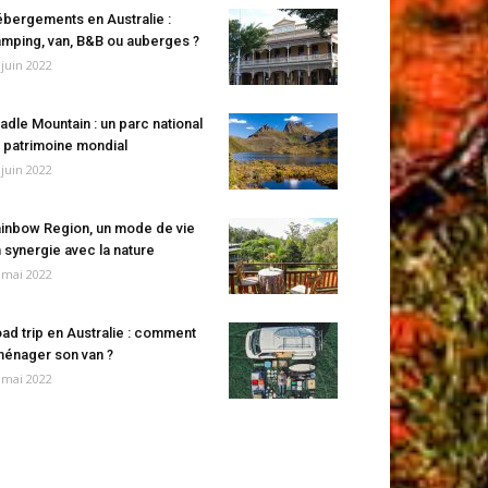
bergements en Australie :
mping, van, B&B ou auberges ?
 juin 2022
adle Mountain : un parc national
 patrimoine mondial
 juin 2022
inbow Region, un mode de vie
 synergie avec la nature
 mai 2022
ad trip en Australie : comment
énager son van ?
 mai 2022