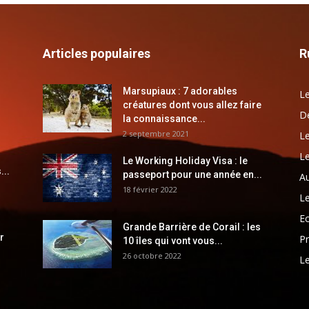
Articles populaires
R
Marsupiaux : 7 adorables
Le
créatures dont vous allez faire
Dé
la connaissance...
2 septembre 2021
Le
Le
Le Working Holiday Visa : le
...
passeport pour une année en...
Au
18 février 2022
Le
E
Grande Barrière de Corail : les
r
Pr
10 îles qui vont vous...
26 octobre 2022
Le