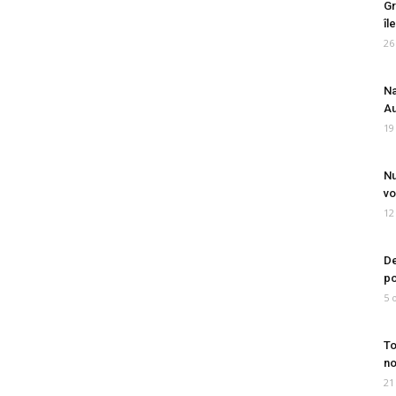
Gr
îl
26
Na
Au
19
Nu
vo
12
De
po
5 
To
no
21