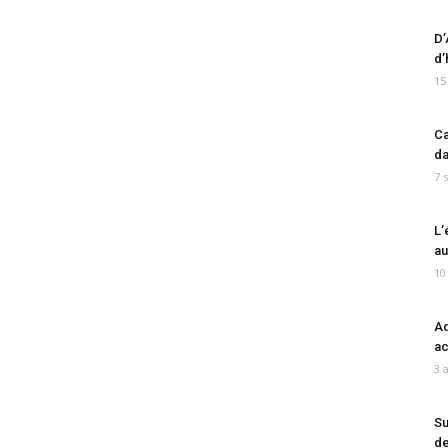
D’
d’
15
Ca
da
7 
L’
au
10
Ad
ac
3 
Su
de