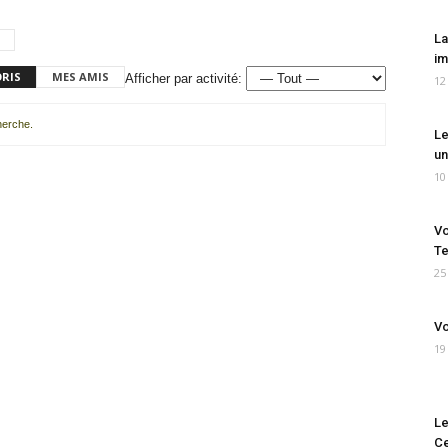
La
im
ORIS
MES AMIS
Afficher par activité:
12
cherche.
Le
un
10
Vo
Te
25
Vo
19
Le
Ce