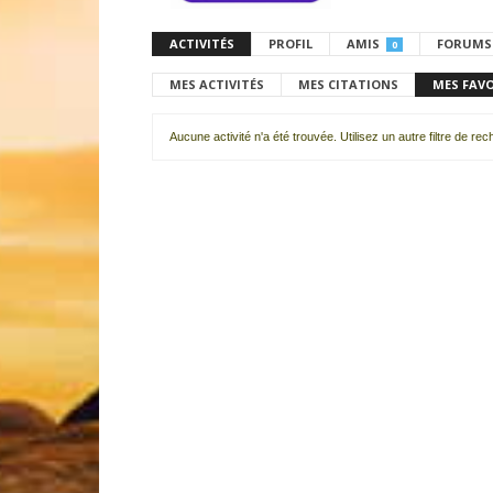
ACTIVITÉS
PROFIL
AMIS
FORUMS
0
MES ACTIVITÉS
MES CITATIONS
MES FAV
Aucune activité n'a été trouvée. Utilisez un autre filtre de re