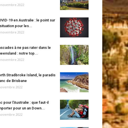
 novembre 2022
VID-19 en Australie : le point sur
 situation pour les...
 novembre 2022
scades à ne pas rater dans le
eensland : notre top...
 novembre 2022
rth Stradbroke Island, le paradis
anc de Brisbane
novembre 2022
c pour l’Australie : que faut-il
porter pour un an Down...
novembre 2022