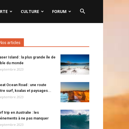
RTE
CULTURE
FORUM
Nos articles
aser Island : la plus grande île de
ble du monde
septembre 2023
eat Ocean Road : une route
tre surf, koalas et paysages...
septembre 2023
rf trip en Australie : les
énements à ne pas manquer
septembre 2023