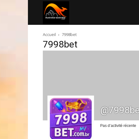
Australia-
Accueil
7998bet
australie.com
7998bet
@7998be
Pas d’activité récente