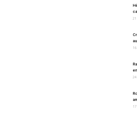
Hé
ca
21
Cr
au
16
Ra
en
24
Ro
am
17