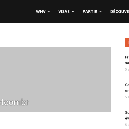
WHV
VISAS
PARTIR
DÉCOUVE
Fr
sa
5 
Gr
en
5 
tcombr
Su
év
5 