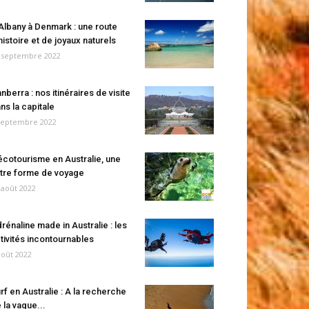
Albany à Denmark : une route
histoire et de joyaux naturels
 septembre 2022
nberra : nos itinéraires de visite
ns la capitale
septembre 2022
écotourisme en Australie, une
tre forme de voyage
 août 2022
rénaline made in Australie : les
tivités incontournables
août 2022
rf en Australie : A la recherche
 la vague...