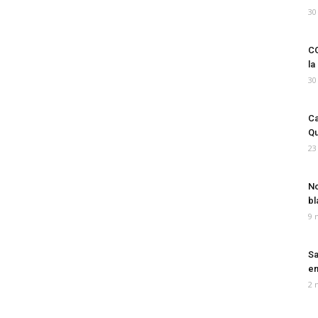
30
CO
la
30
Ca
Qu
23
No
bl
9 
Sa
em
2 