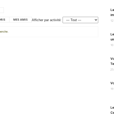
La
im
ORIS
MES AMIS
Afficher par activité:
12
cherche.
Le
un
10
Vo
Te
25
Vo
19
Le
Ce