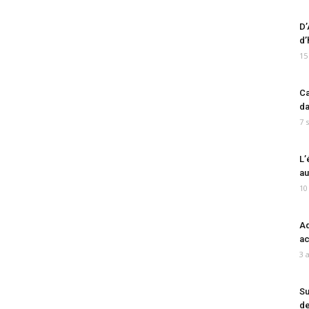
D’
d’
15
Ca
da
7 
L’
au
10
Ad
ac
3 
Su
de