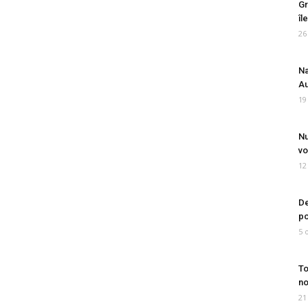
Gr
îl
26
Na
Au
19
Nu
vo
12
De
po
5 
To
no
21