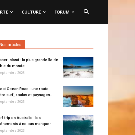
RTE
CULTURE
FORUM
Nos articles
aser Island : la plus grande île de
ble du monde
septembre 2023
eat Ocean Road : une route
tre surf, koalas et paysages...
septembre 2023
rf trip en Australie : les
énements à ne pas manquer
septembre 2023