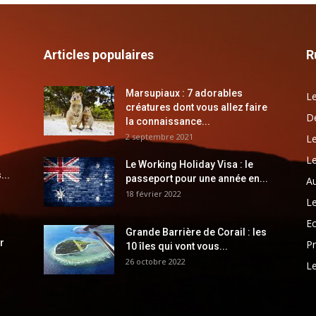
Articles populaires
R
Marsupiaux : 7 adorables
Le
créatures dont vous allez faire
Dé
la connaissance...
2 septembre 2021
Le
Le
Le Working Holiday Visa : le
...
passeport pour une année en...
Au
18 février 2022
Le
E
Grande Barrière de Corail : les
r
Pr
10 îles qui vont vous...
26 octobre 2022
Le