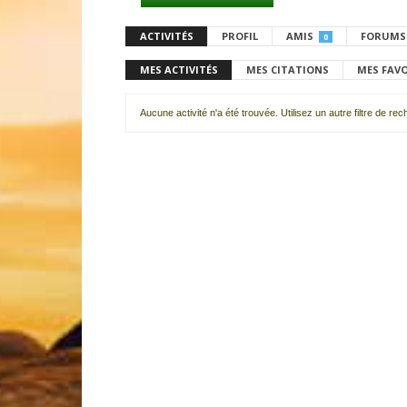
ACTIVITÉS
PROFIL
AMIS
FORUMS
0
MES ACTIVITÉS
MES CITATIONS
MES FAV
Aucune activité n'a été trouvée. Utilisez un autre filtre de re