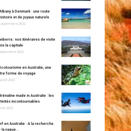
Albany à Denmark : une route
histoire et de joyaux naturels
 septembre 2022
nberra : nos itinéraires de visite
ns la capitale
septembre 2022
écotourisme en Australie, une
tre forme de voyage
 août 2022
rénaline made in Australie : les
tivités incontournables
août 2022
rf en Australie : A la recherche
 la vague...