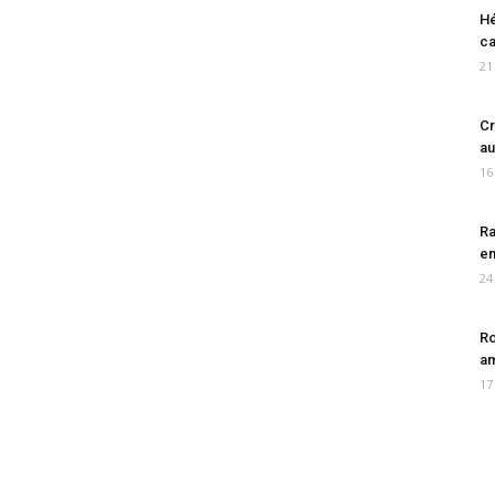
Hé
ca
21
Cr
au
16
Ra
en
24
Ro
am
17