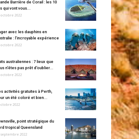
ande Barrière de Corail : les 10
es qui vont vous...
 octobre 2022
ger avec les dauphins en
stralie : l’incroyable expérience
 octobre 2022
its australiennes : 7 lieux que
us n’êtes pas prêt d’oublier...
 octobre 2022
s activités gratuites à Perth,
ur un été coloré et bien...
octobre 2022
wnsville, point stratégique du
rd tropical Queensland
 septembre 2022