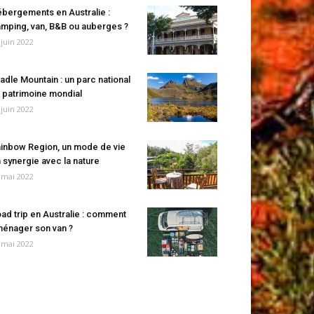
bergements en Australie :
mping, van, B&B ou auberges ?
 juin 2022
adle Mountain : un parc national
 patrimoine mondial
 juin 2022
inbow Region, un mode de vie
 synergie avec la nature
 mai 2022
ad trip en Australie : comment
énager son van ?
 mai 2022