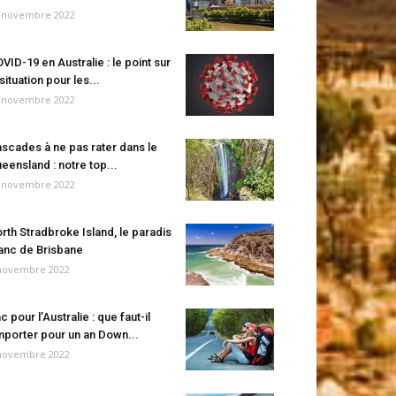
 novembre 2022
VID-19 en Australie : le point sur
 situation pour les...
 novembre 2022
scades à ne pas rater dans le
eensland : notre top...
 novembre 2022
rth Stradbroke Island, le paradis
anc de Brisbane
novembre 2022
c pour l’Australie : que faut-il
porter pour un an Down...
novembre 2022