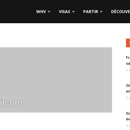
WHV
VISAS
PARTIR
DÉCOUVE
Fr
sa
5 
Gr
en
5 
itcom
Su
év
5 