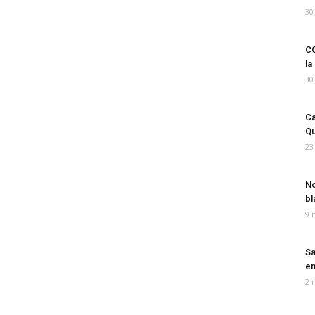
30
CO
la
30
Ca
Qu
23
No
bl
9 
Sa
em
2 