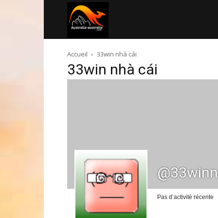
Australia-
Accueil
33win nhà cái
australie.com
33win nhà cái
@33winn
Pas d’activité récente