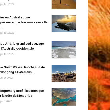
 juillet 2022
ier en Australie : une
périence que l’on vous conseille
...
 juillet 2022
pe Arid, le grand sud sauvage
 l’Australie occidentale
 juillet 2022
w South Wales : la côte sud de
llongong à Batemans...
juillet 2022
ntgomery Reef : lieu iconique
r la côte du Kimberley
 juin 2022