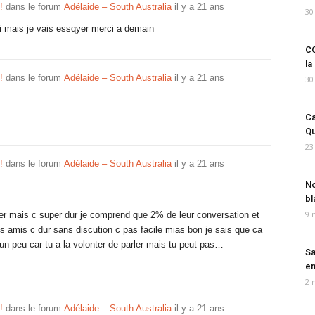
!
dans le forum
Adélaide – South Australia
il y a 21 ans
30
di mais je vais essqyer merci a demain
CO
la
!
dans le forum
Adélaide – South Australia
il y a 21 ans
30
Ca
Qu
23
!
dans le forum
Adélaide – South Australia
il y a 21 ans
No
bl
9 
ger mais c super dur je comprend que 2% de leur conversation et
s amis c dur sans discution c pas facile mias bon je sais que ca
un peu car tu a la volonter de parler mais tu peut pas…
Sa
em
2 
!
dans le forum
Adélaide – South Australia
il y a 21 ans