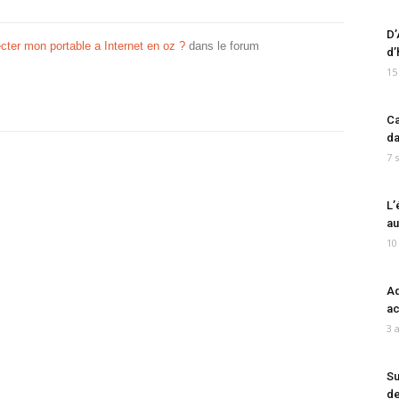
D’
er mon portable a Internet en oz ?
dans le forum
d’
15
Ca
da
7 
L’
au
10
Ad
ac
3 
Su
de