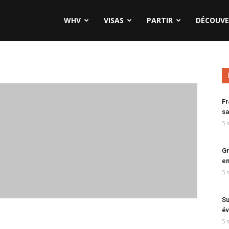
WHV
VISAS
PARTIR
DÉCOUVE
Fr
sa
5 
Gr
en
5 
Su
év
5 