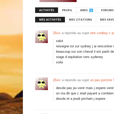
ACTIVITÉS
PROFIL
AMIS
FORUMS
0
MES ACTIVITÉS
MES CITATIONS
MES FAV
26vic
a répondu au sujet
etre cowboy c p
salut
reiseigne toi sur sydney j ai rencontrer 
beaucoup sur son cheval il est partit 
stage d equitation vers sydeney
voila
26vic
a répondu au sujet
un peu pommé !
desole pas pu venir mais j espere venir
on ma dit que c etait payant a combien e
desole et a jeudi prichain j espere