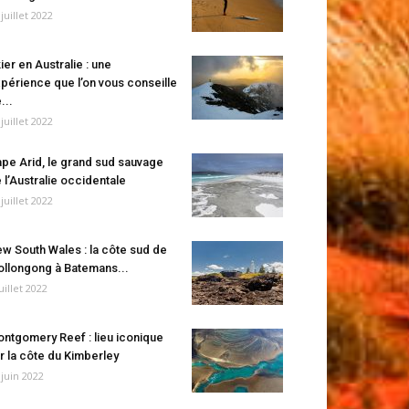
 juillet 2022
ier en Australie : une
périence que l’on vous conseille
...
 juillet 2022
pe Arid, le grand sud sauvage
 l’Australie occidentale
 juillet 2022
w South Wales : la côte sud de
llongong à Batemans...
juillet 2022
ntgomery Reef : lieu iconique
r la côte du Kimberley
 juin 2022