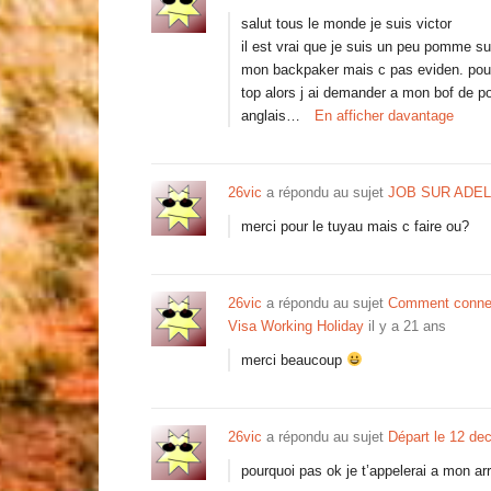
salut tous le monde je suis victor
il est vrai que je suis un peu pomme su
mon backpaker mais c pas eviden. pour i
top alors j ai demander a mon bof de p
anglais…
En afficher davantage
26vic
a répondu au sujet
JOB SUR ADEL
merci pour le tuyau mais c faire ou?
26vic
a répondu au sujet
Comment connect
Visa Working Holiday
il y a 21 ans
merci beaucoup
26vic
a répondu au sujet
Départ le 12 de
pourquoi pas ok je t’appelerai a mon arr