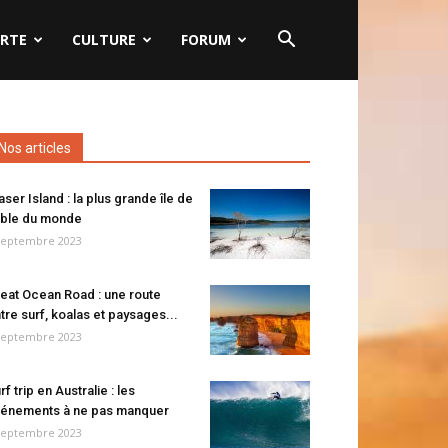
RTE
CULTURE
FORUM
Nos articles
aser Island : la plus grande île de
ble du monde
septembre 2023
eat Ocean Road : une route
tre surf, koalas et paysages...
septembre 2023
rf trip en Australie : les
énements à ne pas manquer
septembre 2023