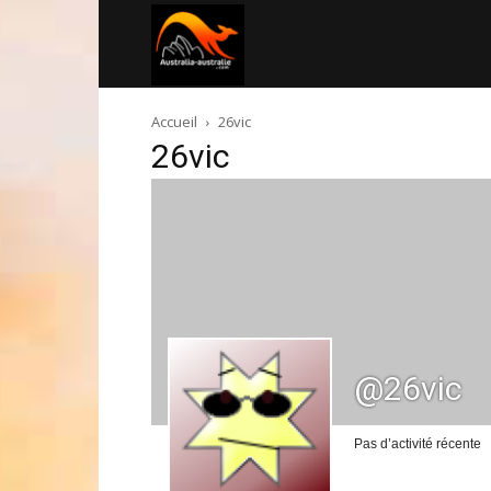
Australia-
Accueil
26vic
australie.com
26vic
@26vic
Pas d’activité récente