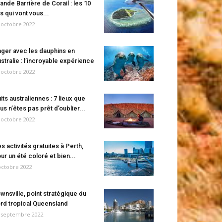
ande Barrière de Corail : les 10
es qui vont vous...
 octobre 2022
ger avec les dauphins en
stralie : l’incroyable expérience
 octobre 2022
its australiennes : 7 lieux que
us n’êtes pas prêt d’oublier...
 octobre 2022
s activités gratuites à Perth,
ur un été coloré et bien...
octobre 2022
wnsville, point stratégique du
rd tropical Queensland
 septembre 2022