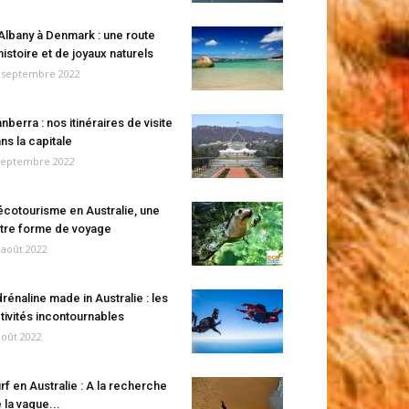
Albany à Denmark : une route
histoire et de joyaux naturels
 septembre 2022
nberra : nos itinéraires de visite
ns la capitale
septembre 2022
écotourisme en Australie, une
tre forme de voyage
 août 2022
rénaline made in Australie : les
tivités incontournables
août 2022
rf en Australie : A la recherche
 la vague...