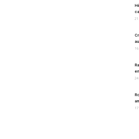
Hé
ca
21
Cr
au
16
Ra
en
24
Ro
am
17