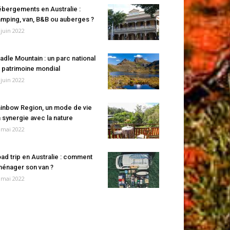
bergements en Australie :
mping, van, B&B ou auberges ?
 juin 2022
adle Mountain : un parc national
 patrimoine mondial
 juin 2022
inbow Region, un mode de vie
 synergie avec la nature
 mai 2022
ad trip en Australie : comment
énager son van ?
 mai 2022