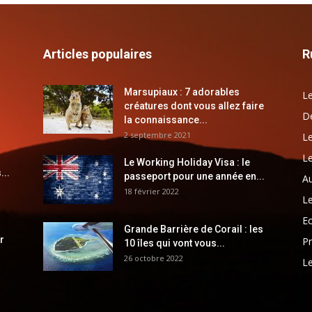
Articles populaires
R
Marsupiaux : 7 adorables
Le
créatures dont vous allez faire
Dé
la connaissance...
2 septembre 2021
Le
Le
Le Working Holiday Visa : le
...
passeport pour une année en...
Au
18 février 2022
Le
E
Grande Barrière de Corail : les
r
Pr
10 îles qui vont vous...
26 octobre 2022
Le