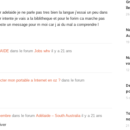
Gr
îl
r adelaide je ne parle pas tres bien la langue j’essai un peu dans
26
ntente je vais a la biblitheque et pour le forim ca marche pas
oste un message pour m moi car j ai du mal a comprendre l
Na
Au
19
AIDE
dans le forum
Jobs whv
il y a 21 ans
Nu
vo
12
er mon portable a Internet en oz ?
dans le forum
De
po
5 
To
cembre
dans le forum
Adélaide – South Australia
il y a 21 ans
no
iver
21