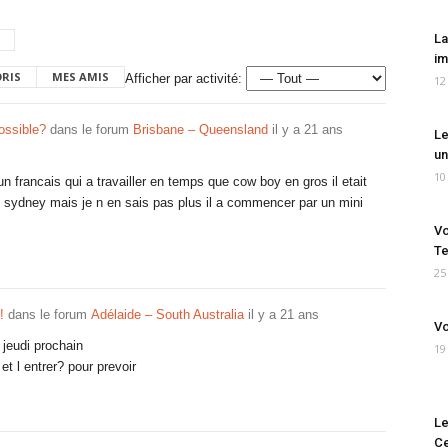
La
im
ORIS
MES AMIS
Afficher par activité:
12
ossible?
dans le forum
Brisbane – Queensland
il y a 21 ans
Le
un
10
un francais qui a travailler en temps que cow boy en gros il etait
de sydney mais je n en sais pas plus il a commencer par un mini
Vo
Te
25
!
dans le forum
Adélaide – South Australia
il y a 21 ans
Vo
 jeudi prochain
19
t l entrer? pour prevoir
Le
Ce