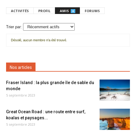
ACTIVITÉS
PROFIL
AMIS
FORUMS
0
Trier par:
Désolé, aucun membre n'a été trouvé.
Mes
amis
Nos articles
Fraser Island : la plus grande île de sable du
monde
5 septembre 2023
Great Ocean Road : une route entre surf,
koalas et paysages...
5 septembre 2023