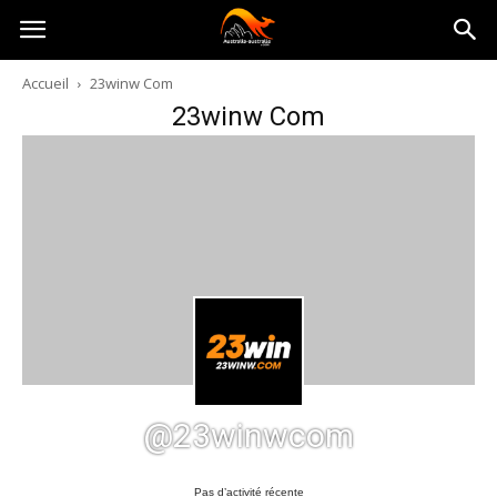
Australia-
Accueil
23winw Com
23winw Com
australie.com
@23winwcom
Pas d’activité récente