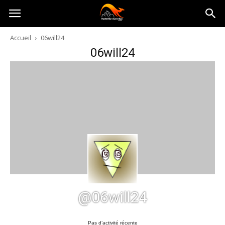
Australia-
Accueil
06will24
06will24
australie.com
@06will24
Pas d’activité récente