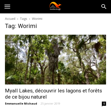
Australia-
Accueil
Tags
Worimi
Tag: Worimi
australie.com
Myall Lakes, découvrir les lagons et forêts
de ce bijou naturel
Emmanuelle Michaud
-
25 janvier 2019
0