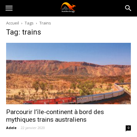
Australia-
Accueil
Tags
Trains
Tag: trains
australie.com
Parcourir l’île-continent à bord des
mythiques trains australiens
Adele
-
22 janvier 2020
0