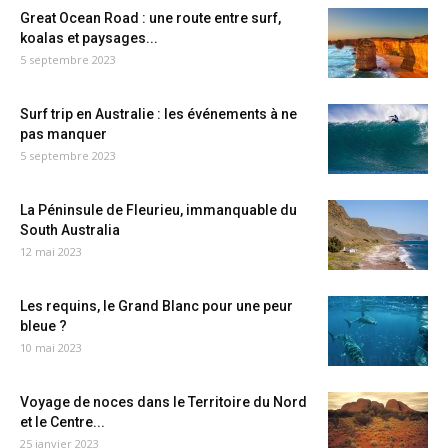
Great Ocean Road : une route entre surf,
koalas et paysages...
5 septembre 2023
Surf trip en Australie : les événements à ne
pas manquer
5 septembre 2023
La Péninsule de Fleurieu, immanquable du
South Australia
12 mai 2023
Les requins, le Grand Blanc pour une peur
bleue ?
10 mai 2023
Voyage de noces dans le Territoire du Nord
et le Centre...
25 janvier 2023