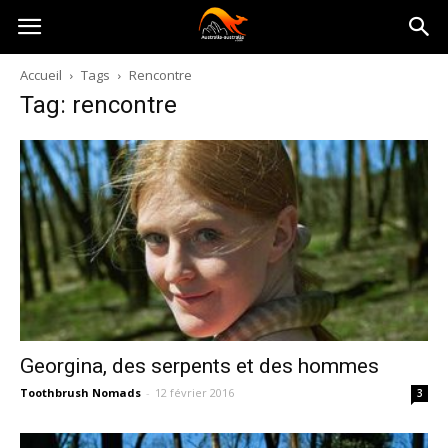
Australia-
Accueil
Tags
Rencontre
Tag: rencontre
australie.com
Georgina, des serpents et des hommes
Toothbrush Nomads
-
12 février 2016
3