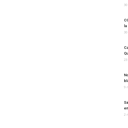
30
CO
la
30
Ca
Qu
23
No
bl
9 
Sa
em
2 