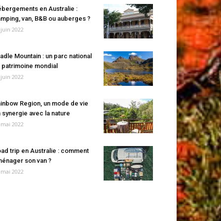
bergements en Australie :
mping, van, B&B ou auberges ?
 juin 2022
adle Mountain : un parc national
 patrimoine mondial
 juin 2022
inbow Region, un mode de vie
 synergie avec la nature
 mai 2022
ad trip en Australie : comment
énager son van ?
 mai 2022