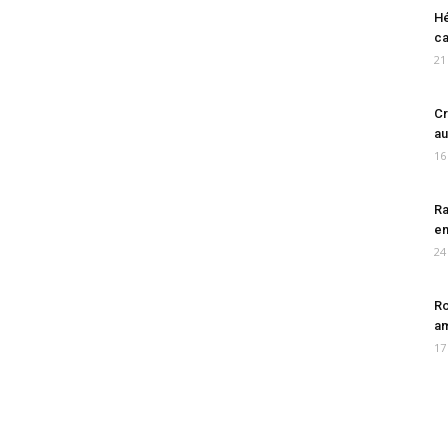
Hé
ca
21
Cr
au
16
Ra
en
24
Ro
am
17