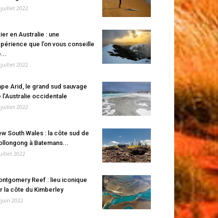
 juillet 2022
ier en Australie : une
périence que l’on vous conseille
...
 juillet 2022
pe Arid, le grand sud sauvage
 l’Australie occidentale
 juillet 2022
w South Wales : la côte sud de
llongong à Batemans...
juillet 2022
ntgomery Reef : lieu iconique
r la côte du Kimberley
 juin 2022