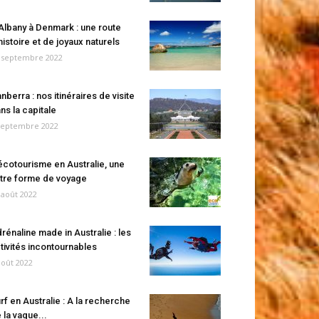
Albany à Denmark : une route
histoire et de joyaux naturels
 septembre 2022
nberra : nos itinéraires de visite
ns la capitale
septembre 2022
écotourisme en Australie, une
tre forme de voyage
 août 2022
rénaline made in Australie : les
tivités incontournables
août 2022
rf en Australie : A la recherche
 la vague...