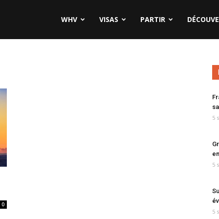
WHV
VISAS
PARTIR
DÉCOUVE
Fr
sa
5 
Gr
en
5 
Su
év
0
5 