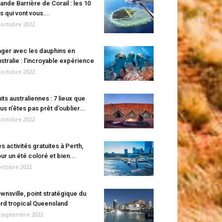
ande Barrière de Corail : les 10
es qui vont vous...
 octobre 2022
ger avec les dauphins en
stralie : l’incroyable expérience
 octobre 2022
its australiennes : 7 lieux que
us n’êtes pas prêt d’oublier...
 octobre 2022
s activités gratuites à Perth,
ur un été coloré et bien...
octobre 2022
wnsville, point stratégique du
rd tropical Queensland
 septembre 2022