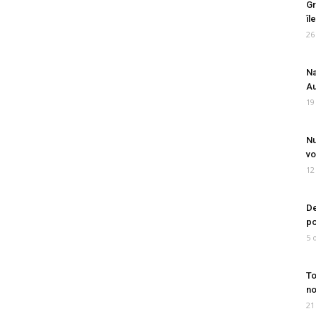
Gr
îl
26
Na
Au
19
Nu
vo
12
De
po
5 
To
no
21