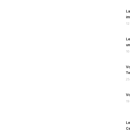
La
im
12
Le
un
10
Vo
Te
25
Vo
19
Le
Ce