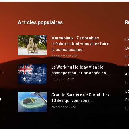
Articles populaires
R
Marsupiaux : 7 adorables
Le
créatures dont vous allez faire
Dé
la connaissance...
2 septembre 2021
Le
Le
Le Working Holiday Visa : le
...
passeport pour une année en...
Au
18 février 2022
Le
E
Grande Barrière de Corail : les
r
Pr
10 îles qui vont vous...
26 octobre 2022
Le