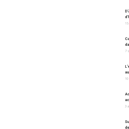
D’
d’
15
Ca
da
7 
L’
au
10
Ad
ac
3 
Su
de