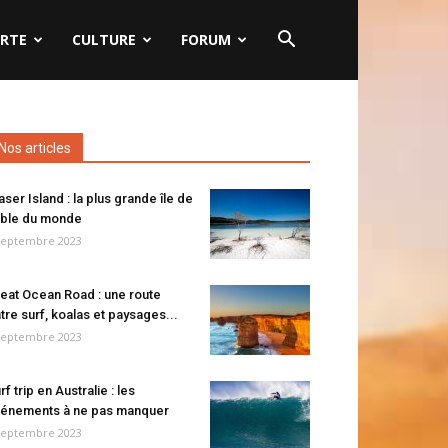
RTE
CULTURE
FORUM
Nos articles
aser Island : la plus grande île de
ble du monde
septembre 2023
eat Ocean Road : une route
tre surf, koalas et paysages...
septembre 2023
rf trip en Australie : les
énements à ne pas manquer
septembre 2023