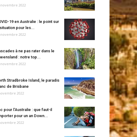
 novembre 2022
VID-19 en Australie : le point sur
 situation pour les...
 novembre 2022
scades à ne pas rater dans le
eensland : notre top...
 novembre 2022
rth Stradbroke Island, le paradis
anc de Brisbane
novembre 2022
c pour l’Australie : que faut-il
porter pour un an Down...
novembre 2022