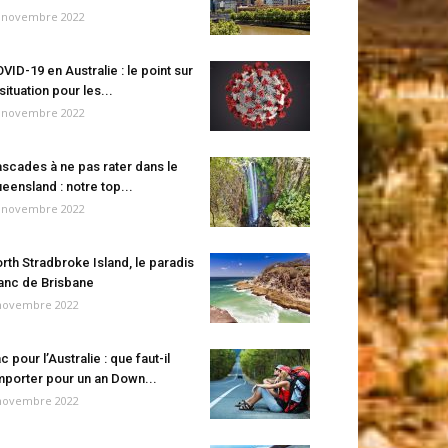
 novembre 2022
VID-19 en Australie : le point sur
 situation pour les...
 novembre 2022
scades à ne pas rater dans le
eensland : notre top...
 novembre 2022
rth Stradbroke Island, le paradis
anc de Brisbane
novembre 2022
c pour l’Australie : que faut-il
porter pour un an Down...
novembre 2022