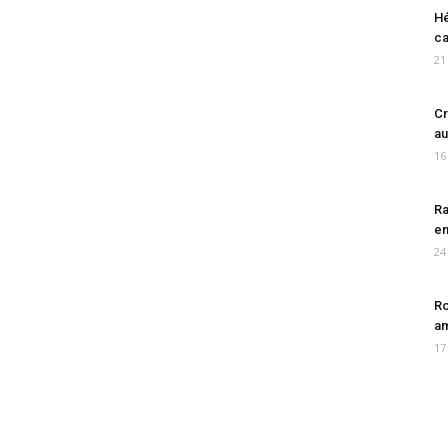
Hé
ca
21
Cr
au
16
Ra
en
24
Ro
am
17