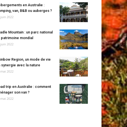
bergements en Australie :
mping, van, B&B ou auberges ?
 juin 2022
adle Mountain : un parc national
 patrimoine mondial
 juin 2022
inbow Region, un mode de vie
 synergie avec la nature
 mai 2022
ad trip en Australie : comment
énager son van ?
 mai 2022