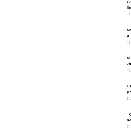
Gr
îl
26
Na
Au
19
Nu
vo
12
De
po
5 
To
no
21