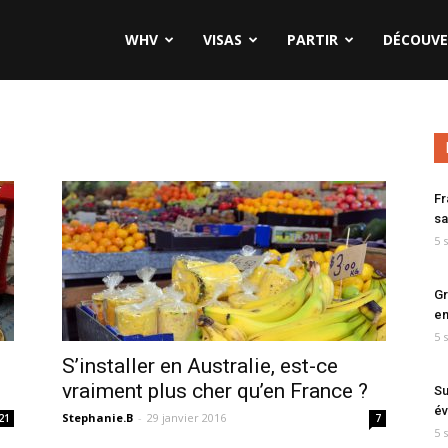
WHV
VISAS
PARTIR
DÉCOUVE
Fr
sa
5 
Gr
en
5 
S’installer en Australie, est-ce
vraiment plus cher qu’en France ?
Su
év
Stephanie.B
-
29 janvier 2016
21
7
5 