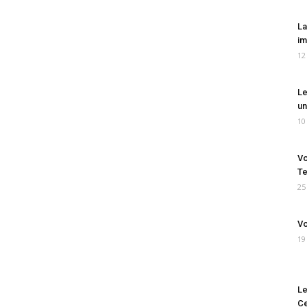
La
im
12
Le
un
10
Vo
Te
25
Vo
19
Le
Ce