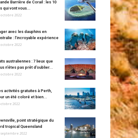
ande Barrière de Corail : les 10
es qui vont vous...
 octobre 2022
ger avec les dauphins en
stralie : l’incroyable expérience
 octobre 2022
its australiennes : 7 lieux que
us n’êtes pas prêt d’oublier...
 octobre 2022
s activités gratuites à Perth,
ur un été coloré et bien...
octobre 2022
wnsville, point stratégique du
rd tropical Queensland
 septembre 2022