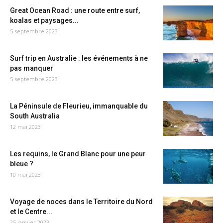
Great Ocean Road : une route entre surf,
koalas et paysages...
5 septembre 2023
Surf trip en Australie : les événements à ne
pas manquer
5 septembre 2023
La Péninsule de Fleurieu, immanquable du
South Australia
12 mai 2023
Les requins, le Grand Blanc pour une peur
bleue ?
10 mai 2023
Voyage de noces dans le Territoire du Nord
et le Centre...
25 janvier 2023