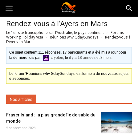
Australia-
Rendez-vous à l’Ayers en Mars
Le 1er site francophone sur l’Australie, le pays-continent
›
Forums
›
australie.com
Working Holiday Visa
›
Réunions whv GdaySundays
›
Rendez-vous à
l’Ayers en Mars
Ce sujet contient 111 réponses, 17 participants et a été mis à jour pour
la dernière fois par
crypton
, le
il y a 18 années et 3 mois
.
Le forum ‘Réunions whv GdaySundays’ est fermé à de nouveaux sujets
et réponses.
Nos articles
Fraser Island : la plus grande île de sable du
monde
5 septembre 2023