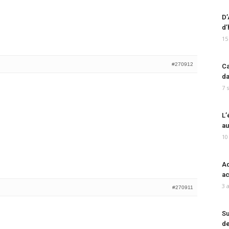
D’
d’
15
#270912
Ca
da
7 
L’
au
10
Ad
ac
3 
#270911
Su
de