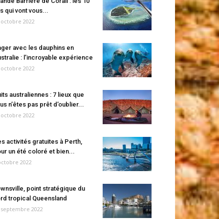
ande Barrière de Corail : les 10
es qui vont vous...
 octobre 2022
ger avec les dauphins en
stralie : l’incroyable expérience
 octobre 2022
its australiennes : 7 lieux que
us n’êtes pas prêt d’oublier...
 octobre 2022
s activités gratuites à Perth,
ur un été coloré et bien...
octobre 2022
wnsville, point stratégique du
rd tropical Queensland
 septembre 2022