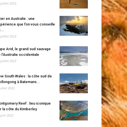
 juillet 2022
ier en Australie : une
périence que l’on vous conseille
...
 juillet 2022
pe Arid, le grand sud sauvage
 l’Australie occidentale
 juillet 2022
w South Wales : la côte sud de
llongong à Batemans...
juillet 2022
ntgomery Reef : lieu iconique
r la côte du Kimberley
 juin 2022