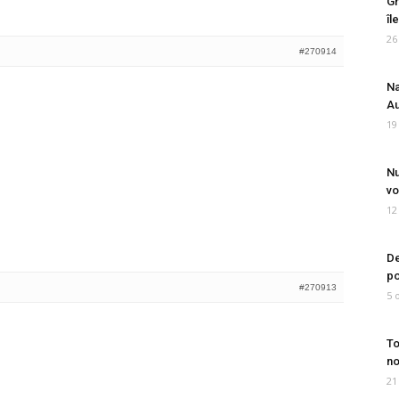
Gr
îl
26
#270914
Na
Au
19
Nu
vo
12
De
po
#270913
5 
To
no
21