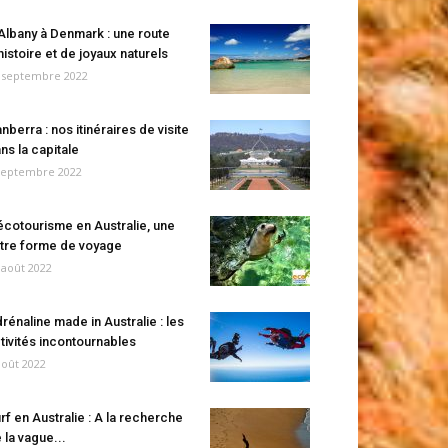
Albany à Denmark : une route
histoire et de joyaux naturels
 septembre 2022
nberra : nos itinéraires de visite
ns la capitale
septembre 2022
écotourisme en Australie, une
tre forme de voyage
 août 2022
rénaline made in Australie : les
tivités incontournables
août 2022
rf en Australie : A la recherche
 la vague...