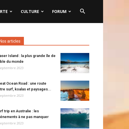
RTE
CULTURE
FORUM
Nos articles
aser Island : la plus grande île de
ble du monde
septembre 2023
eat Ocean Road : une route
tre surf, koalas et paysages...
septembre 2023
rf trip en Australie : les
énements à ne pas manquer
septembre 2023