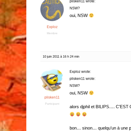
plisken11 wrote:
NSW?
oui, NSW
Exploz
Membre
10 juin 2011 à 16 h 24 min
Exploz wrote:
plisken11 wrote:
NSW?
oui, NSW
plisken11
Participant
alors djphil et BILIPS….
C’EST 
bon… sinon… quelqu’un à une pr