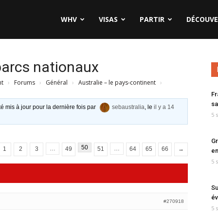
WHV
VISAS
PARTIR
DÉCOUVE
parcs nationaux
nt
›
Forums
›
Général
›
Australie – le pays-continent
›
Fr
sa
té mis à jour pour la dernière fois par
sebaustralia
, le
il y a 14
5 
Gr
50
…
…
1
2
3
49
51
64
65
66
→
en
5 
Su
év
#270918
5 