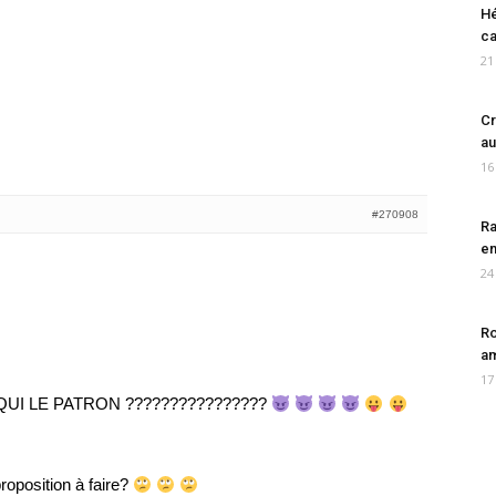
Hé
ca
21
Cr
au
16
#270908
Ra
en
24
Ro
am
17
QUI LE PATRON ????????????????
oposition à faire?