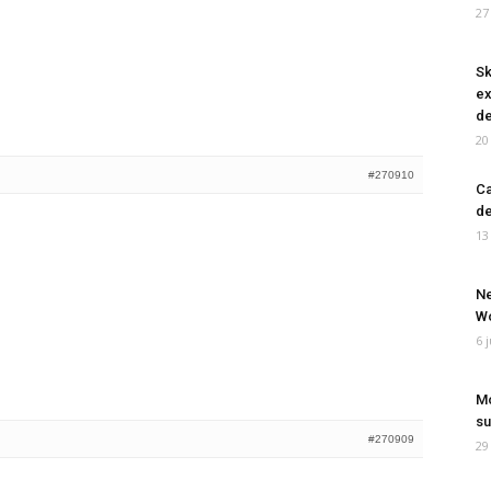
27
Sk
ex
de
20
#270910
Ca
de
13
Ne
Wo
6 
Mo
su
#270909
29