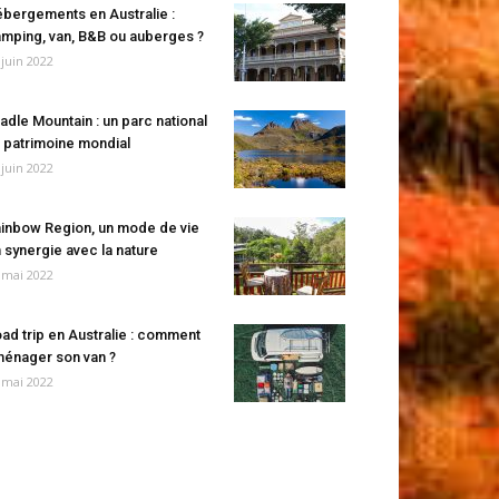
bergements en Australie :
mping, van, B&B ou auberges ?
 juin 2022
adle Mountain : un parc national
 patrimoine mondial
 juin 2022
inbow Region, un mode de vie
 synergie avec la nature
 mai 2022
ad trip en Australie : comment
énager son van ?
 mai 2022