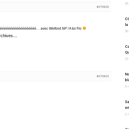
30
#270916
CO
la
éééééééééééééééééé… avec Welford NP ! A toi Flo
30
 archives…
Ca
Qu
23
No
#270915
bl
9 
Sa
em
2 