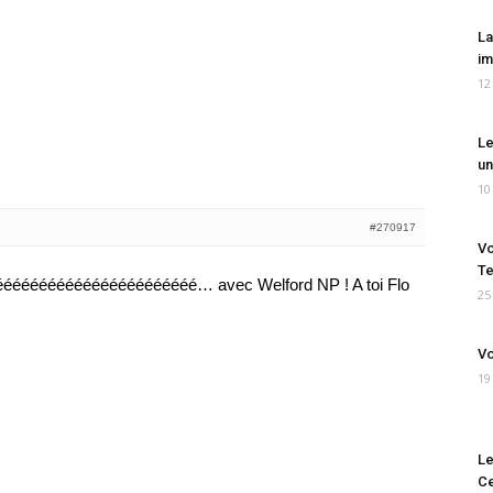
La
im
12
Le
un
10
#270917
Vo
Te
ééééééééééééééééééééééé… avec Welford NP ! A toi Flo
25
Vo
19
Le
Ce