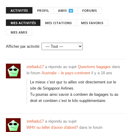
ACTIVITÉS
PROFIL
AMIS
FORUMS
0
MES ACTIVITÉS
MES CITATIONS
MES FAVORIS
MES AMIS
Afficher par activité:
stelladu17
a répondu au sujet
Questions bagages
dans
le forum
Australie – le pays-continent
il y a 18 ans
Le mieux c’est quz tu ailles voir directement sur le
site de Singapoor Airlines.
Tu pourras ainsi savoir à combien de bagages tu as
droit et combien c’est le kilo supplémentaire.
stelladu17
a répondu au sujet
WHV ou billet d'avion d'abord?
dans le forum