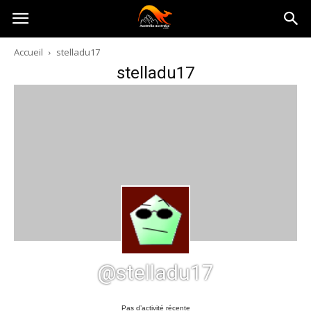
Australia-
Accueil
stelladu17
stelladu17
australie.com
@stelladu17
Pas d’activité récente