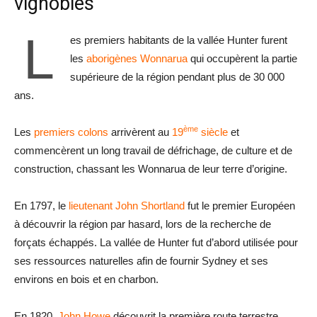
vignobles
L
es premiers habitants de la vallée Hunter furent
les
aborigènes Wonnarua
qui occupèrent la partie
supérieure de la région pendant plus de 30 000
ans.
ème
Les
premiers colons
arrivèrent au
19
siècle
et
commencèrent un long travail de défrichage, de culture et de
construction, chassant les Wonnarua de leur terre d’origine.
En 1797, le
lieutenant John Shortland
fut le premier Européen
à découvrir la région par hasard, lors de la recherche de
forçats échappés. La vallée de Hunter fut d’abord utilisée pour
ses ressources naturelles afin de fournir Sydney et ses
environs en bois et en charbon.
En 1820,
John Howe
découvrit la première route terrestre