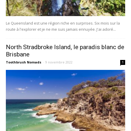
Le Queensland est une région riche en surprises. Six mois sur la
route à l'explorer et je ne me suis jamais ennuyée. J'ai adoré...
North Stradbroke Island, le paradis blanc de
Brisbane
Toothbrush Nomads
-
9 novembre 2022
1