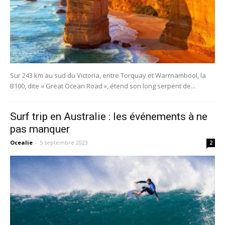
Sur 243 km au sud du Victoria, entre Torquay et Warrnambool, la
B100, dite « Great Ocean Road », étend son long serpent de...
Surf trip en Australie : les événements à ne
pas manquer
Ocealie
-
5 septembre 2023
2