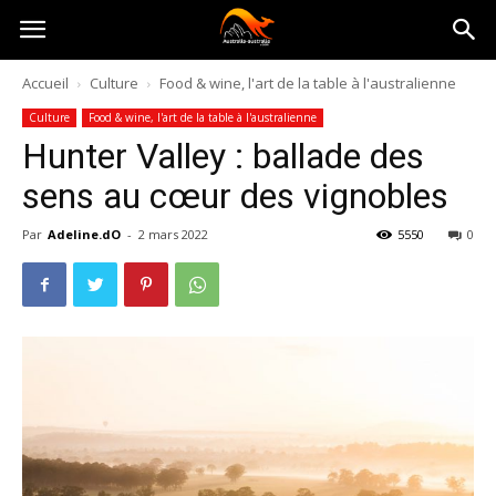
Australia-
Accueil
Culture
Food & wine, l'art de la table à l'australienne
Culture
Food & wine, l'art de la table à l'australienne
australie.com
Hunter Valley : ballade des
sens au cœur des vignobles
Par
Adeline.dO
-
2 mars 2022
5550
0