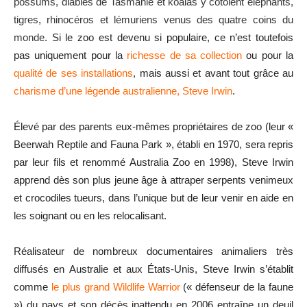
possums, diables de Tasmanie et koalas y côtoient éléphants,
tigres, rhinocéros et lémuriens venus des quatre coins du
monde
. Si le zoo est devenu si populaire, ce n’est toutefois
pas uniquement pour la
richesse de sa collection
ou pour la
qualité de ses installations
, mais aussi et avant tout grâce au
charisme d’une légende australienne, Steve Irwin
.
Élevé par des parents eux-mêmes propriétaires de zoo (leur «
Beerwah Reptile and Fauna Park », établi en 1970, sera repris
par leur fils et renommé Australia Zoo en 1998), Steve Irwin
apprend dès son plus jeune âge à attraper serpents venimeux
et crocodiles tueurs, dans l’unique but de leur venir en aide en
les soignant ou en les relocalisant.
Réalisateur de nombreux documentaires animaliers très
diffusés en Australie et aux États-Unis, Steve Irwin s’établit
comme
le plus grand Wildlife Warrior
(« défenseur de la faune
») du pays et son décès inattendu en 2006 entraîne un deuil