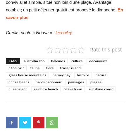
convivial et simple, situé non loin d’une plage. Avantage
notable ; un petit déjeuner gratuit est proposé le dimanche.
En
savoir plus
Crédits photo « Noosa » :
leebailey
Rate this post
TAGS
australia zoo
baleines
culture
découverte
découvrir
faune
flore
fraser island
glass house mountains
hervey bay
histoire
nature
noosa heads
parcs nationaux
paysages
plages
queensland
rainbow beach
Steve Irwin
sunshine coast