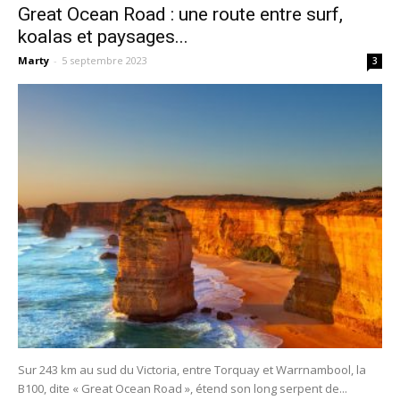
Great Ocean Road : une route entre surf,
koalas et paysages...
Marty
-
5 septembre 2023
3
Sur 243 km au sud du Victoria, entre Torquay et Warrnambool, la
B100, dite « Great Ocean Road », étend son long serpent de...