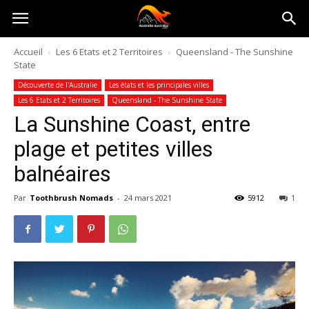
Australia-
Accueil
Les 6 Etats et 2 Territoires
Queensland - The Sunshine
State
australie.com
Découverte de l'Australie
Les états et les principales villes
Les 6 Etats et 2 Territoires
Queensland - The Sunshine State
La Sunshine Coast, entre
plage et petites villes
balnéaires
Par
Toothbrush Nomads
-
24 mars 2021
5912
1