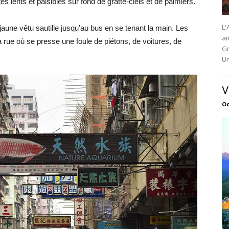
es lents et paisibles sur fond de gratte-ciels et de palmiers.
L'
 jaune vêtu sautille jusqu’au bus en se tenant la main. Les
am
rue où se presse une foule de piétons, de voitures, de
Gr
Un
V
Oc