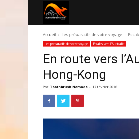
Australia-
Accueil
Les préparatifs de votre voyage
Escale
australie.com
Les préparatifs de votre voyage
Escales vers l'Australie
En route vers l’Au
Hong-Kong
Par
Toothbrush Nomads
-
17 février 2016