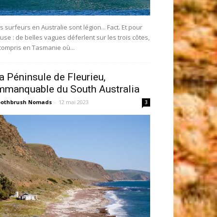
s surfeurs en Australie sont légion... Fact. Et pour
use : de belles vagues déferlent sur les trois côtes,
compris en Tasmanie où...
a Péninsule de Fleurieu,
mmanquable du South Australia
oothbrush Nomads
-
12 mai 2023
3