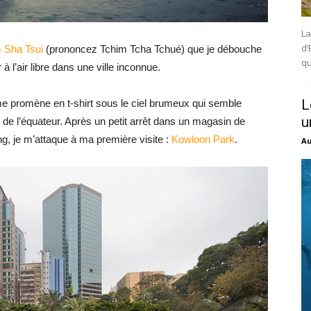
La
d’
 Sha Tsui
(prononcez Tchim Tcha Tchué) que je débouche
qu
à l’air libre dans une ville inconnue.
L
e me promène en t-shirt sous le ciel brumeux qui semble
u
 de l’équateur. Après un petit arrêt dans un magasin de
ng, je m’attaque à ma première visite :
Kowloon Park
.
Au