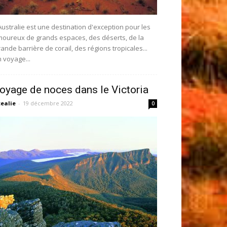
Australie est une destination d'exception pour les
oureux de grands espaces, des déserts, de la
ande barrière de corail, des régions tropicales...
 voyage...
oyage de noces dans le Victoria
ealie
-
19 décembre 2022
0