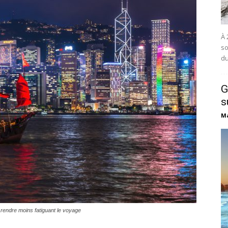
À 
so
du
G
s
Ma
 rendre moins fatiguant le voyage