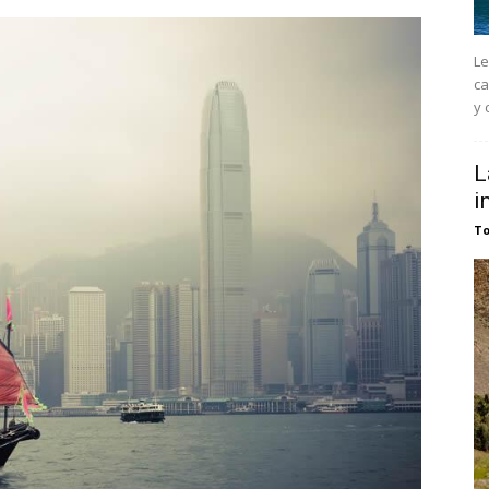
Le
ca
y 
L
i
T