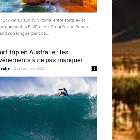
r 243 km au sud du Victoria, entre Torquay et
rrnambool, la B100, dite « Great Ocean Road »,
end son long serpent de...
urf trip en Australie : les
vénements à ne pas manquer
ealie
-
5 septembre 2023
2