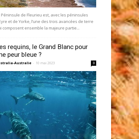
 Péninsule de Fleurieu est, avec les péninsules
Eyre et de Yorke, l’une des trois avancées de terre
i composent ensemble la majeure partie...
es requins, le Grand Blanc pour
ne peur bleue ?
stralia-Australie
-
10 mai 2023
0