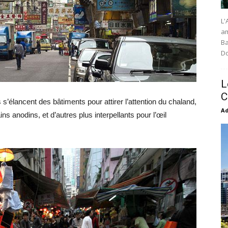
L'
am
Ba
Do
L
C
’élancent des bâtiments pour attirer l’attention du chaland,
Ad
 anodins, et d’autres plus interpellants pour l’œil