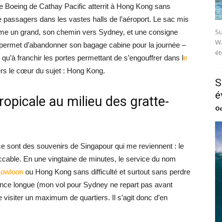
 le Boeing de Cathay Pacific atterrit à Hong Kong sans
e passagers dans les vastes halls de l’aéroport. Le sac mis
Su
mme un grand, son chemin vers Sydney, et une consigne
Wa
 permet d’abandonner son bagage cabine pour la journée –
ét
qu’à franchir les portes permettant de s’engouffrer dans l
e
 vers le cœur du sujet : Hong Kong.
S
é
opicale au milieu des gratte-
Oc
e sont des souvenirs de Singapour qui me reviennent : le
able. En une vingtaine de minutes, le service du nom
owloon
ou Hong Kong sans difficulté et surtout sans perdre
nce longue (mon vol pour Sydney ne repart pas avant
 visiter un maximum de quartiers. Il s’agit donc d’en