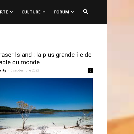
RTE
CULTURE
FORUM
raser Island : la plus grande île de
able du monde
rty
-
5 septembre 2023
6