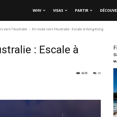
WHV
VISAS
PARTIR
DÉCOUVE
s vers l'Australie
En route vers l’Australie : Escale à Hong-Kong
stralie : Escale à
F
s
Ma
4678
39