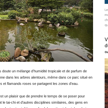
Le
mo
ch
qu
V
d
Oc
 sans doute un mélange d’humidité tropicale et de parfum de
onne dans les arbres alentours, même dans ce parc situé en
es et flamands roses se partagent les zones d’eau.
est un plaisir que de prendre le temps de se poser pour
le tai-chi et d’autres disciplines similaires, des gens en