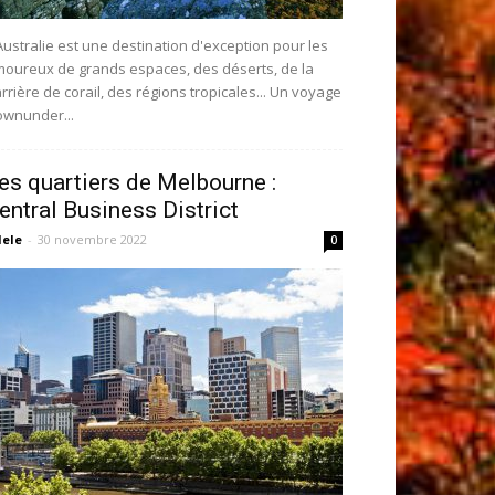
Australie est une destination d'exception pour les
oureux de grands espaces, des déserts, de la
rrière de corail, des régions tropicales... Un voyage
wnunder...
es quartiers de Melbourne :
entral Business District
ele
-
30 novembre 2022
0