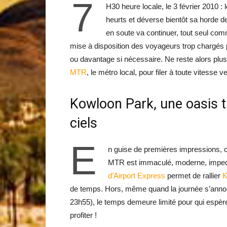
7
H30 heure locale, le 3 février 2010 :
heurts et déverse bientôt sa horde d
en soute va continuer, tout seul co
mise à disposition des voyageurs trop chargés
ou davantage si nécessaire. Ne reste alors plus 
MTR
, le métro local, pour filer à toute vitesse
Kowloon Park, une oasis tr
ciels
E
n guise de premières impressions, c
MTR est immaculé, moderne, impecc
d’Airport Express
permet de rallier
K
de temps. Hors, même quand la journée s’anno
23h55), le temps demeure limité pour qui espère
profiter !