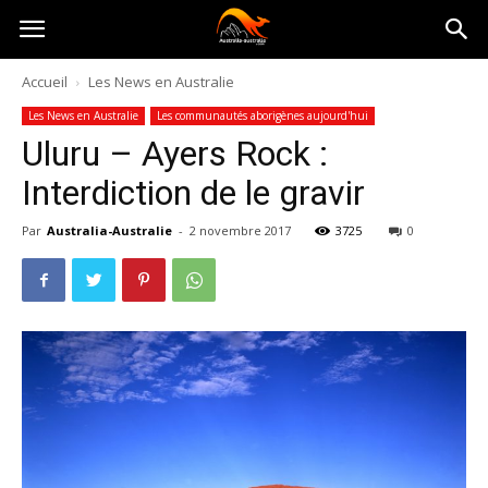
Australia-
Accueil
Les News en Australie
Les News en Australie
Les communautés aborigènes aujourd'hui
australie.com
Uluru – Ayers Rock :
Interdiction de le gravir
Par
Australia-Australie
-
2 novembre 2017
3725
0