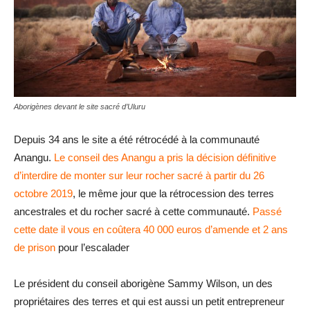
Aborigènes devant le site sacré d’Uluru
Depuis 34 ans le site a été rétrocédé à la communauté
Anangu.
Le conseil des Anangu a pris la décision définitive
d’interdire de monter sur leur rocher sacré à partir du 26
octobre 2019
, le même jour que la rétrocession des terres
ancestrales et du rocher sacré à cette communauté.
Passé
cette date il vous en coûtera 40 000 euros d’amende et 2 ans
de prison
pour l’escalader
Le président du conseil aborigène Sammy Wilson, un des
propriétaires des terres et qui est aussi un petit entrepreneur