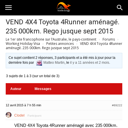
Australia-
VEND 4X4 Toyota 4Runner aménagé.
235 000km. Rego jusque sept 2015
australie.com
Le 1er site francophone sur l’Australie, le pays-continent
›
Forums
›
Working Holiday Visa
›
Petites annonces
›
VEND 4X4 Toyota 4Runner
aménagé. 235 000km. Rego jusque sept 2015
Ce sujet contient 2 réponses, 3 participants et a été mis à jour pour la
dernière fois par
Matteo Martin
, le
il y a 11 années et 2 mois
.
3 sujets de 1 à 3 (sur un total de 3)
Auteur
Messages
12 avril 2015 à 7 h 55 min
#89222
Clodel
Participant
VEND 4X4 Toyota 4Runner aménagé avec 235 000km.