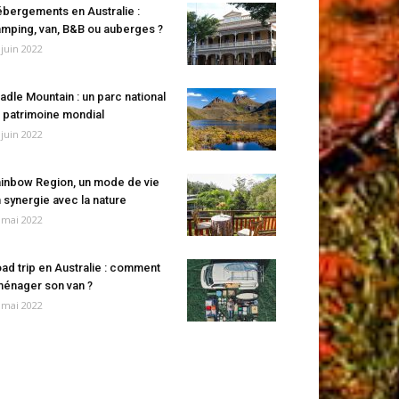
bergements en Australie :
mping, van, B&B ou auberges ?
 juin 2022
adle Mountain : un parc national
 patrimoine mondial
 juin 2022
inbow Region, un mode de vie
 synergie avec la nature
 mai 2022
ad trip en Australie : comment
énager son van ?
 mai 2022