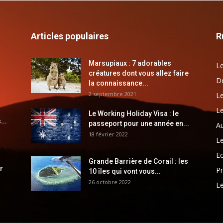
Articles populaires
R
Marsupiaux : 7 adorables
Le
créatures dont vous allez faire
Dé
la connaissance...
2 septembre 2021
Le
Le
Le Working Holiday Visa : le
...
passeport pour une année en...
Au
18 février 2022
Le
E
Grande Barrière de Corail : les
r
Pr
10 îles qui vont vous...
26 octobre 2022
Le