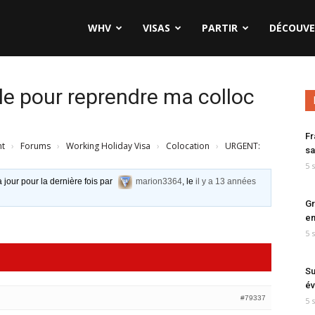
WHV
VISAS
PARTIR
DÉCOUVE
e pour reprendre ma colloc
Fr
nt
›
Forums
›
Working Holiday Visa
›
Colocation
›
URGENT:
sa
5 
à jour pour la dernière fois par
marion3364
, le
il y a 13 années
Gr
en
5 
Su
év
#79337
5 