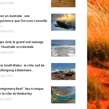
 juillet 2022
ier en Australie : une
périence que l’on vous conseille
...
 juillet 2022
pe Arid, le grand sud sauvage
 l’Australie occidentale
 juillet 2022
w South Wales : la côte sud de
llongong à Batemans...
juillet 2022
ntgomery Reef : lieu iconique
r la côte du Kimberley
 juin 2022