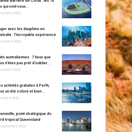
ande Barrière de Corail : les 10
es qui vont vous...
 octobre 2022
ger avec les dauphins en
stralie : l’incroyable expérience
 octobre 2022
its australiennes : 7 lieux que
us n’êtes pas prêt d’oublier...
 octobre 2022
s activités gratuites à Perth,
ur un été coloré et bien...
octobre 2022
wnsville, point stratégique du
rd tropical Queensland
 septembre 2022