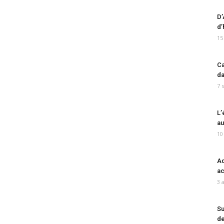
D’
d’
15
Ca
da
7 
L’
au
10
Ad
ac
3 
Su
de