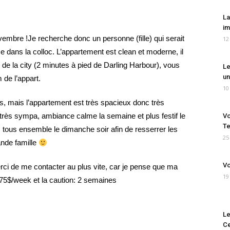
La
im
embre !Je recherche donc un personne (fille) qui serait
12
 dans la colloc. L’appartement est clean et moderne, il
 de la city (2 minutes à pied de Darling Harbour), vous
Le
un
 de l’appart.
10
s, mais l’appartement est très spacieux donc très
t très sympa, ambiance calme la semaine et plus festif le
Vo
Te
ous ensemble le dimanche soir afin de resserrer les
25
nde famille
Vo
rci de me contacter au plus vite, car je pense que ma
19
 175$/week et la caution: 2 semaines
Le
Ce