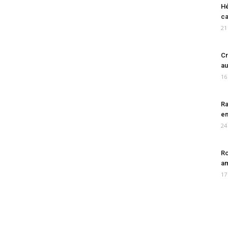
Hé
ca
21
Cr
au
16
Ra
en
24
Ro
am
17