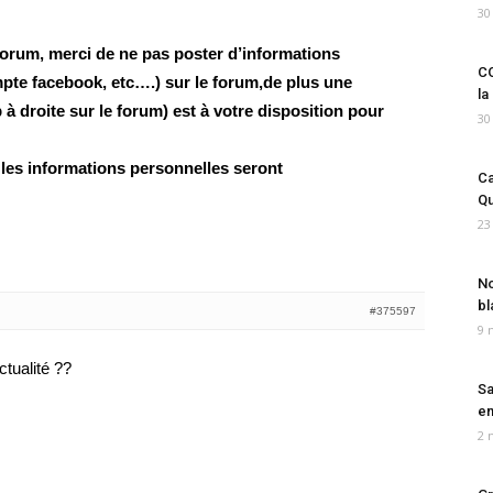
30
orum, merci de ne pas poster d’informations
CO
pte facebook, etc….) sur le forum,de plus une
la
 droite sur le forum) est à votre disposition pour
30
 les informations personnelles seront
Ca
Qu
23
No
bl
#375597
9 
ctualité ??
Sa
em
2 