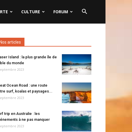
RTE
CULTURE
FORUM
Nos articles
aser Island : la plus grande île de
ble du monde
septembre 2023
eat Ocean Road : une route
tre surf, koalas et paysages...
septembre 2023
rf trip en Australie : les
énements à ne pas manquer
septembre 2023