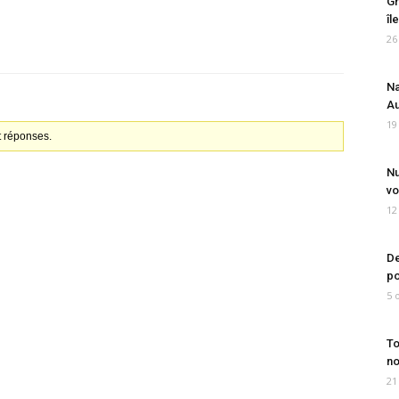
Gr
îl
26
Na
Au
19
t réponses.
Nu
vo
12
De
po
5 
To
no
21