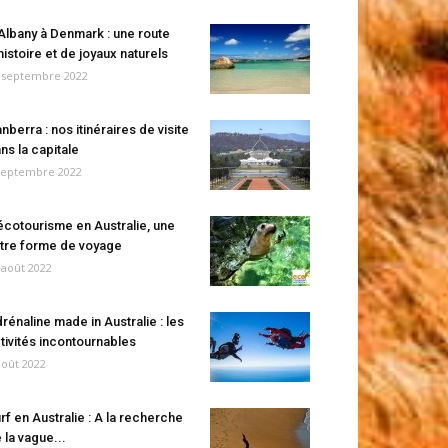
Albany à Denmark : une route
histoire et de joyaux naturels
 septembre 2022
nberra : nos itinéraires de visite
ns la capitale
septembre 2022
écotourisme en Australie, une
tre forme de voyage
 août 2022
rénaline made in Australie : les
tivités incontournables
août 2022
rf en Australie : A la recherche
 la vague...