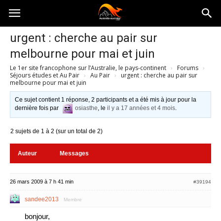
Australia-
urgent : cherche au pair sur
melbourne pour mai et juin
australie.com
Le 1er site francophone sur l’Australie, le pays-continent
›
Forums
›
Séjours études et Au Pair
›
Au Pair
›
urgent : cherche au pair sur
melbourne pour mai et juin
Ce sujet contient 1 réponse, 2 participants et a été mis à jour pour la
dernière fois par
osiasthe
, le
il y a 17 années et 4 mois
.
2 sujets de 1 à 2 (sur un total de 2)
Auteur
Messages
26 mars 2009 à 7 h 41 min
#39194
sandee2013
Membre
bonjour,