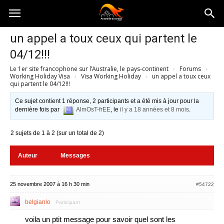
Australia-
un appel a toux ceux qui partent le
04/12!!!
australie.com
Le 1er site francophone sur l’Australie, le pays-continent
›
Forums
›
Working Holiday Visa
›
Visa Working Holiday
›
un appel a toux ceux
qui partent le 04/12!!!
Ce sujet contient 1 réponse, 2 participants et a été mis à jour pour la
dernière fois par
AlmOsT-frEE
, le
il y a 18 années et 8 mois
.
2 sujets de 1 à 2 (sur un total de 2)
Auteur
Messages
25 novembre 2007 à 16 h 30 min
#54722
belgianlo
Participant
voila un ptit message pour savoir quel sont les