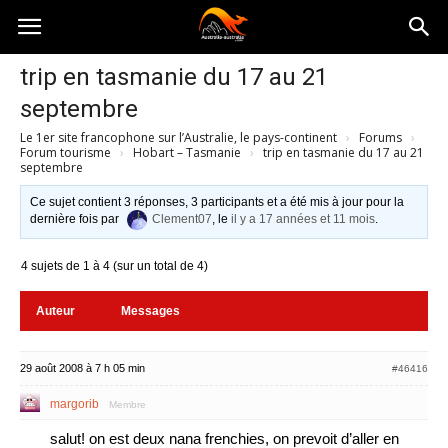
Australia-
trip en tasmanie du 17 au 21
septembre
australie.com
Le 1er site francophone sur l’Australie, le pays-continent
›
Forums
›
Forum tourisme
›
Hobart – Tasmanie
›
trip en tasmanie du 17 au 21
septembre
Ce sujet contient 3 réponses, 3 participants et a été mis à jour pour la
dernière fois par
Clement07
, le
il y a 17 années et 11 mois
.
4 sujets de 1 à 4 (sur un total de 4)
Auteur
Messages
29 août 2008 à 7 h 05 min
#46416
margorib
Membre
salut! on est deux nana frenchies, on prevoit d’aller en